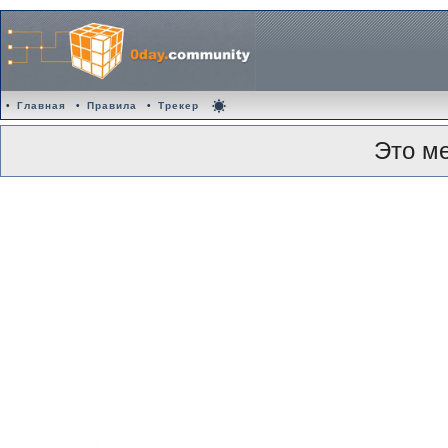
•
Главная
•
Правила
•
Трекер
Это м