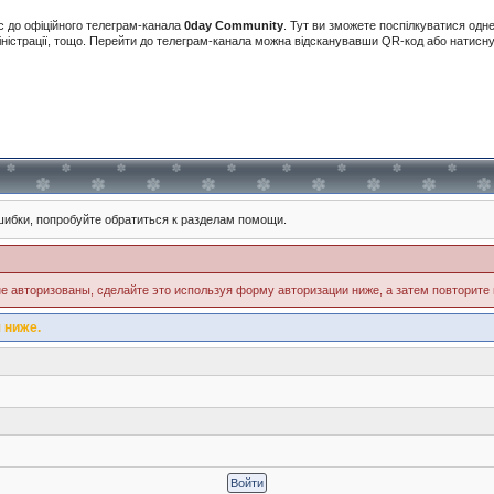
с до офіційного телеграм-канала
0day Community
. Тут ви зможете поспілкуватися одн
іністрації, тощо. Перейти до телеграм-канала можна відсканувавши QR-код або натис
ибки, попробуйте обратиться к разделам помощи.
е авторизованы, сделайте это используя форму авторизации ниже, а затем повторите 
 ниже.