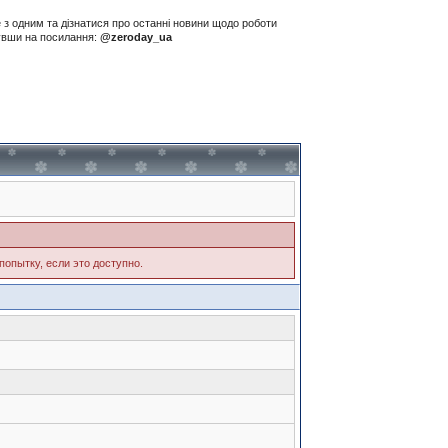
е з одним та дізнатися про останні новини щодо роботи
нувши на посилання:
@zeroday_ua
попытку, если это доступно.