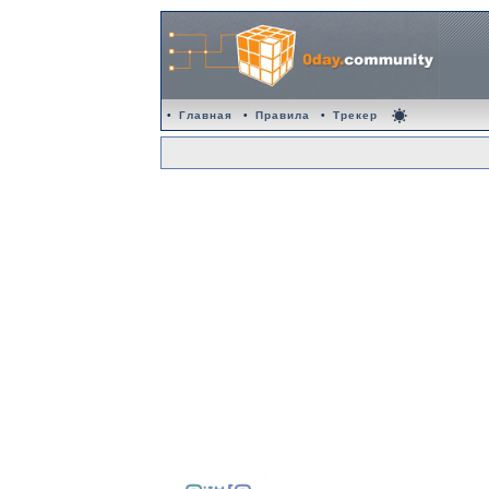
•
Главная
•
Правила
•
Трекер