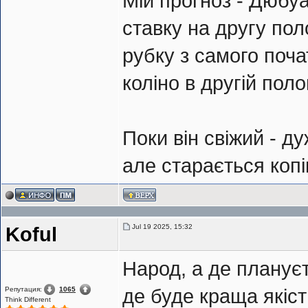
Мій прогноз - Дюбу
ставку на другу пол
рубку з самого поча
коліно в другій поло
Поки він свіжий - д
але старається коп
Jul 19 2025, 15:32
Koful
Народ, а де планує
Репутация:
1065
де буде краща які
Think Different