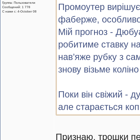
Группа: Пользователи
Промоутер вирішує
Сообщений: 1 778
С нами с: 4-October 08
фаберже, особливо
Мій прогноз - Дюбу
робитиме ставку на
нав’яже рубку з са
знову візьме коліно
Поки він свіжий - 
але старається коп
Признаю, трошки пе