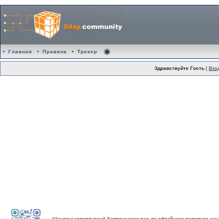
•
Главная
•
Правила
•
Трекер
Здравствуйте Гость
[
Вхо