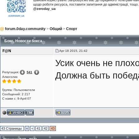
Шановні користувачі! Запрошуємо вас до офіційного телеграм-ка
щодо роботи ресурса, поставити запитання до адміністрації, тощ
@zeroday_ua
forum.0day.community
>
Общий
>
Спорт
Бокс, Новости бокса
F@N
Apr 18 2015, 21:42
Усик очень не плохо
Репутация:
541
Должна быть побед
Алкоголик
Группа: Пользователи
Сообщений: 2 217
С нами с: 9-April 07
43 Страницы
«
<
41
42
43