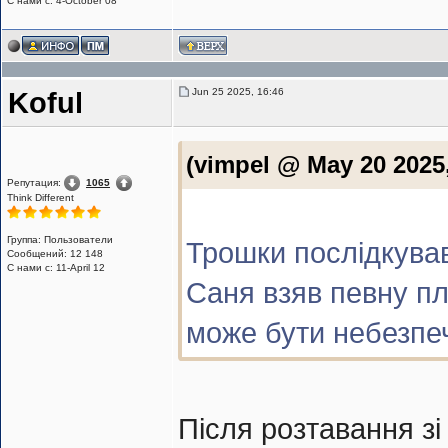
С нами с: 4-October 08
Jun 25 2025, 16:46
Koful
(vimpel @ May 20 2025
Репутация:
1065
Think Different
Группа: Пользователи
Трошки послідкував
Сообщений: 12 148
С нами с: 11-April 12
Саня взяв певну пла
може бути небезпеч
Після розтавання з