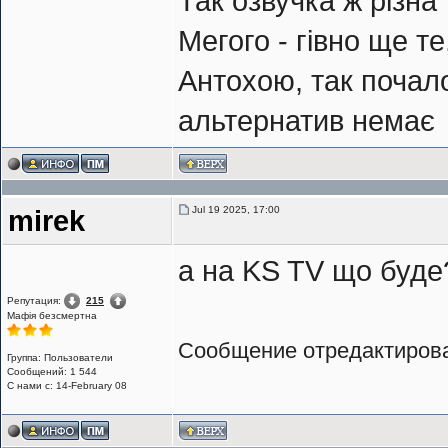
Так озвучка ж різна
Мегого - гівно ще т
Антохою, так почал
альтернатив немає
Jul 19 2025, 17:00
mirek
а на KS TV що буде
Репутация:
215
Мафія безсмертна
Сообщение отредактиро
Группа: Пользователи
Сообщений: 1 544
С нами с: 14-February 08