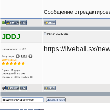
Сообщение отредактиро
May 24 2026, 0:11
JDDJ
https://liveball.sx/
Благодарности: 652
Репутация:
2531
0day rescue
Группа: Модеры
Сообщений: 86 291
С нами с: 23-December 13