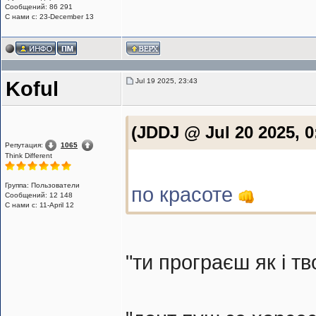
Сообщений: 86 291
С нами с: 23-December 13
Jul 19 2025, 23:43
Koful
(JDDJ @ Jul 20 2025, 0
Репутация:
1065
Think Different
Группа: Пользователи
по красоте
Сообщений: 12 148
С нами с: 11-April 12
"ти програєш як і т