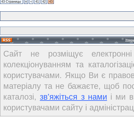
43 Страницы
«
<
41
42
43
Упро
Сайт не розміщує електронні
колекціонуванням та каталогіза
користувачами. Якщо Ви є правов
матеріалу та не бажаєте, щоб по
каталозі,
зв’яжіться з нами
і ми в
користувачами сайту і адміністраці