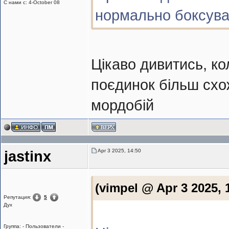
С нами с: 4-October 08
нормально боксува
Цікаво дивитись, ко
поєдинок більш схож
мордобій
Apr 3 2025, 14:50
jastinx
(vimpel @ Apr 3 2025, 
Репутация:
5
Дух
Группа: - Пользователи -