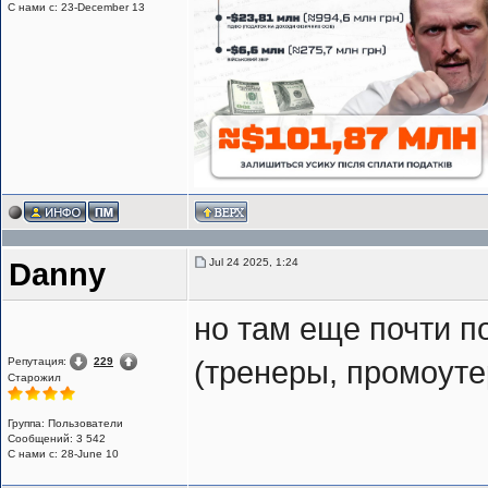
С нами с: 23-December 13
Jul 24 2025, 1:24
Danny
но там еще почти п
Репутация:
229
(тренеры, промоутер
Старожил
Группа: Пользователи
Сообщений: 3 542
С нами с: 28-June 10