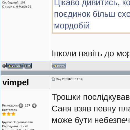
Цікаво дивитись, ко
Сообщений: 108
С нами с: 6-March 21
поєдинок більш схо
мордобій
Інколи навіть до м
May 20 2025, 11:19
vimpel
Трошки послідкував 
Репутация:
157
Саня взяв певну пла
Постоялец
може бути небезпеч
Группа: Пользователи
Сообщений: 1 778