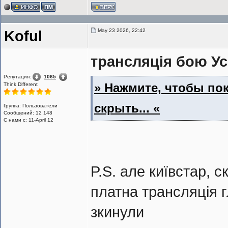
May 23 2026, 22:42
Koful
трансляція бою Ус
Репутация:
1065
» Нажмите, чтобы пок
Think Different
скрыть... «
Группа: Пользователи
Сообщений: 12 148
С нами с: 11-April 12
P.S. але київстар, 
платна трансляція г
зкинули