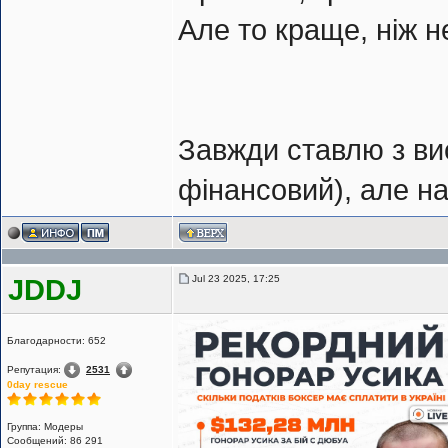
Але то краще, ніж 
Завжди ставлю з ви
фінансовий), але на
Jul 23 2025, 17:25
JDDJ
Благодарности: 652
Репутация:
2531
0day rescue
Группа: Модеры
Сообщений: 86 291