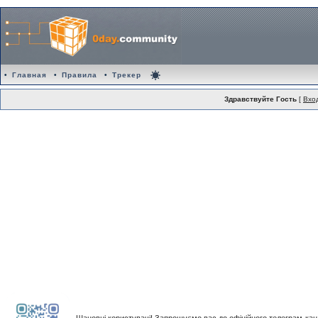
•
Главная
•
Правила
•
Трекер
Здравствуйте Гость
[
Вхо