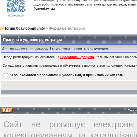
Шановні користувачі! Запрошуємо вас до офіційного телеграм-ка
щодо роботи ресурса, поставити запитання до адміністрації, тощ
@zeroday_ua
forum.0day.community
> Форма регистрации
Правила и условия регистрации
Для продолжения заказа, Вы должны принять следующее:
Перед регистрацией ознакомьтесь с
Правилами форума
. Если вы согласны со всем
Соглашаясь с нашими правилами, вы обязуетесь выполнять все положения, изложе
Я ознакомился с правилами и условиями, и принимаю их как есть
Упро
Сайт не розміщує електронні
колекціонуванням та каталогіза