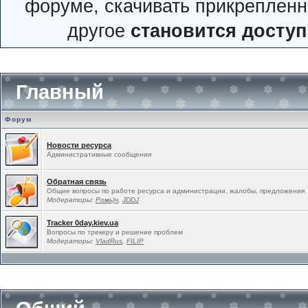
форуме, скачивать прикрепленн
другое
становится досту
Главный
Форум
Новости ресурса
Административные сообщения
Обратная связь
Общие вопросы по работе ресурса и администрации, жалобы, предложения
Модераторы:
Ромь)ч
,
JDDJ
Tracker 0day.kiev.ua
Вопросы по трекеру и решение проблем
Модераторы:
VladRus
,
FILIP