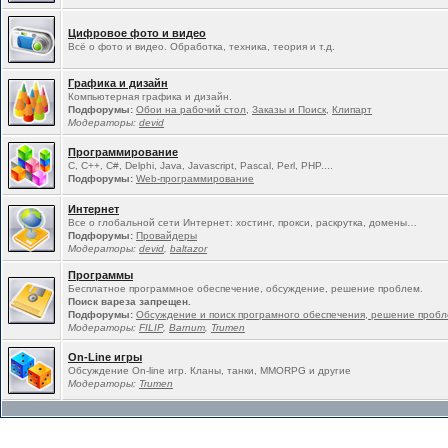
Цифровое фото и видео
Всё о фото и видео. Обработка, техника, теория и т.д.
Графика и дизайн
Компьютерная графика и дизайн.
Подфорумы:
Обои на рабочий стол
,
Заказы и Поиск
,
Клипарт
Модераторы:
devid
Программирование
C, C++, C#, Delphi, Java, Javascript, Pascal, Perl, PHP....
Подфорумы:
Web-программирование
Интернет
Все о глобальной сети Интернет: хостинг, прокси, раскрутка, домены…
Подфорумы:
Провайдеры
Модераторы:
devid
,
baltazor
Программы
Бесплатное программное обеспечение, обсуждение, решение проблем.
Поиск вареза запрещен.
Подфорумы:
Обсуждение и поиск програмного обеспечения, решение проб
Модераторы:
FILIP
,
Barnum
,
Trumen
On-Line игры
Обсуждение On-line игр. Кланы, танки, MMORPG и другие
Модераторы:
Trumen