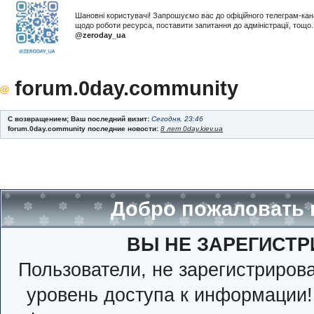
Шановні користувачі! Запрошуємо вас до офіційного телеграм-ка
щодо роботи ресурса, поставити запитання до адміністрації, тощ
@zeroday_ua
forum.0day.community
С возвращением; Ваш последний визит:
Сегодня, 23:46
forum.0day.community последние новости:
8 лет 0day.kiev.ua
Добро пожаловать 
ВЫ НЕ ЗАРЕГИСТР
Пользователи, не зарегистриро
уровень доступа к информации!