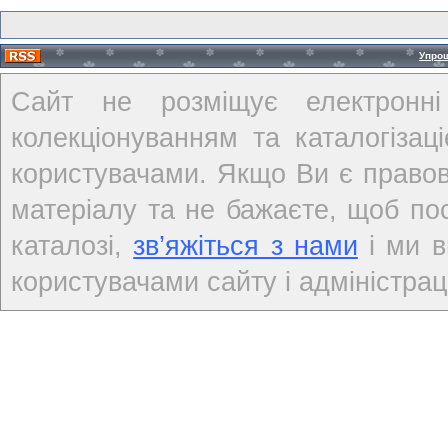
Упро
Сайт не розміщує електронні
колекціонуванням та каталогіза
користувачами. Якщо Ви є правов
матеріалу та не бажаєте, щоб по
каталозі,
зв’яжіться з нами
і ми в
користувачами сайту і адміністраці