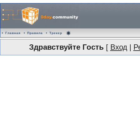
•
Главная
•
Правила
•
Трекер
Здравствуйте Гость
[
Вход
|
Р