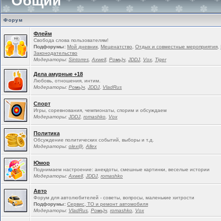
Общий
Форум
Флейм
Свобода слова пользователям!
Подфорумы:
Мой дневник
,
Меценатство
,
Отдых и совместные мероприятия
,
Законодательство
Модераторы:
Sintorres
,
Ахwell
,
Ромь)ч
,
JDDJ
,
Vox
,
Tiger
Дела амурные +18
Любовь, отношения, интим.
Модераторы:
Ромь)ч
,
JDDJ
,
VladRus
Спорт
Игры, соревнования, чемпионаты, спорим и обсуждаем
Модераторы:
JDDJ
,
romashko
,
Vox
Политика
Обсуждение политических событий, выборы и т.д.
Модераторы:
olex@
,
Allex
Юмор
Поднимаем настроение: анекдоты, смешные картинки, веселые истории
Модераторы:
Ахwell
,
JDDJ
,
romashko
Авто
Форум для автолюбителей - советы, вопросы, маленькие хитрости
Подфорумы:
Сервис, ТО и ремонт автомобиля
Модераторы:
VladRus
,
Ромь)ч
,
romashko
,
Vox