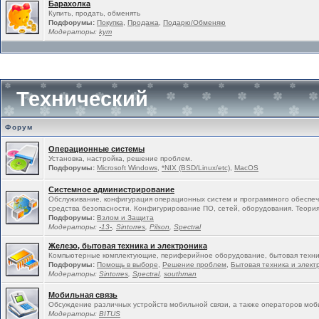
Барахолка
Купить, продать, обменять
Подфорумы:
Покупка
,
Продажа
,
Подарю/Обменяю
Модераторы:
kym
Технический
Форум
Операционные системы
Установка, настройка, решение проблем.
Подфорумы:
Microsoft Windows
,
*NIX (BSD/Linux/etc)
,
MacOS
Системное администрирование
Обслуживание, конфигурация операционных систем и программного обеспеч
средства безопасности. Конфигурирование ПО, сетей, оборудования. Теория
Подфорумы:
Взлом и Защита
Модераторы:
-13-
,
Sintorres
,
Pilson
,
Spectral
Железо, бытовая техника и электроника
Компьютерные комплектующие, периферийное оборудование, бытовая техни
Подфорумы:
Помощь в выборе
,
Решение проблем
,
Бытовая техника и элект
Модераторы:
Sintorres
,
Spectral
,
southman
Мобильная связь
Обсуждение различных устройств мобильной связи, а также операторов моб
Модераторы:
BITUS