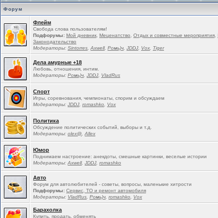
Форум
Флейм
Свобода слова пользователям!
Подфорумы:
Мой дневник
,
Меценатство
,
Отдых и совместные мероприятия
,
Законодательство
Модераторы:
Sintorres
,
Ахwell
,
Ромь)ч
,
JDDJ
,
Vox
,
Tiger
Дела амурные +18
Любовь, отношения, интим.
Модераторы:
Ромь)ч
,
JDDJ
,
VladRus
Спорт
Игры, соревнования, чемпионаты, спорим и обсуждаем
Модераторы:
JDDJ
,
romashko
,
Vox
Политика
Обсуждение политических событий, выборы и т.д.
Модераторы:
olex@
,
Allex
Юмор
Поднимаем настроение: анекдоты, смешные картинки, веселые истории
Модераторы:
Ахwell
,
JDDJ
,
romashko
Авто
Форум для автолюбителей - советы, вопросы, маленькие хитрости
Подфорумы:
Сервис, ТО и ремонт автомобиля
Модераторы:
VladRus
,
Ромь)ч
,
romashko
,
Vox
Барахолка
Купить, продать, обменять