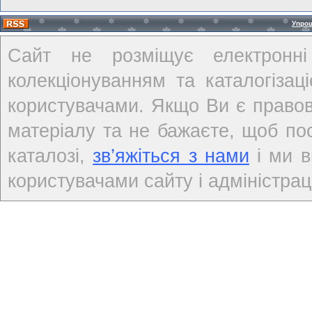
Упро
Сайт не розміщує електронні
колекціонуванням та каталогіза
користувачами. Якщо Ви є правов
матеріалу та не бажаєте, щоб по
каталозі,
зв’яжіться з нами
і ми в
користувачами сайту і адміністраці