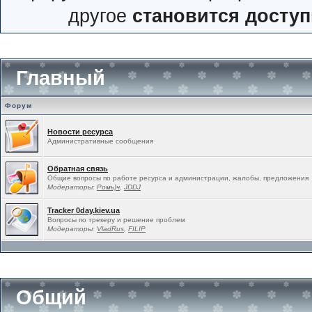
другое
становится досту
Главный
Форум
Новости ресурса
Административные сообщения
Обратная связь
Общие вопросы по работе ресурса и администрации, жалобы, предложения
Модераторы:
Ромь)ч
,
JDDJ
Tracker 0day.kiev.ua
Вопросы по трекеру и решение проблем
Модераторы:
VladRus
,
FILIP
Общий