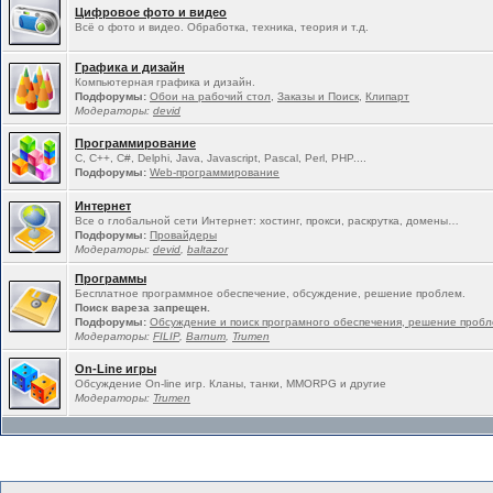
Цифровое фото и видео
Всё о фото и видео. Обработка, техника, теория и т.д.
Графика и дизайн
Компьютерная графика и дизайн.
Подфорумы:
Обои на рабочий стол
,
Заказы и Поиск
,
Клипарт
Модераторы:
devid
Программирование
C, C++, C#, Delphi, Java, Javascript, Pascal, Perl, PHP....
Подфорумы:
Web-программирование
Интернет
Все о глобальной сети Интернет: хостинг, прокси, раскрутка, домены…
Подфорумы:
Провайдеры
Модераторы:
devid
,
baltazor
Программы
Бесплатное программное обеспечение, обсуждение, решение проблем.
Поиск вареза запрещен.
Подфорумы:
Обсуждение и поиск програмного обеспечения, решение проб
Модераторы:
FILIP
,
Barnum
,
Trumen
On-Line игры
Обсуждение On-line игр. Кланы, танки, MMORPG и другие
Модераторы:
Trumen