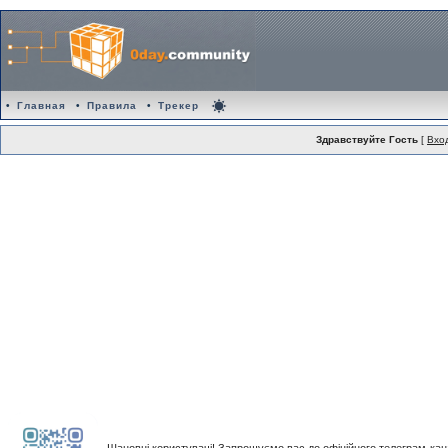
•
Главная
•
Правила
•
Трекер
Здравствуйте Гость
[
Вхо