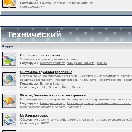
Подфорумы:
Покупка
,
Продажа
,
Подарю/Обменяю
Модераторы:
kym
Технический
Форум
Операционные системы
Установка, настройка, решение проблем.
Подфорумы:
Microsoft Windows
,
*NIX (BSD/Linux/etc)
,
MacOS
Системное администрирование
Обслуживание, конфигурация операционных систем и программного обеспеч
средства безопасности. Конфигурирование ПО, сетей, оборудования. Теория
Подфорумы:
Взлом и Защита
Модераторы:
-13-
,
Sintorres
,
Pilson
,
Spectral
Железо, бытовая техника и электроника
Компьютерные комплектующие, периферийное оборудование, бытовая техни
Подфорумы:
Помощь в выборе
,
Решение проблем
,
Бытовая техника и элект
Модераторы:
Sintorres
,
Spectral
,
southman
Мобильная связь
Обсуждение различных устройств мобильной связи, а также операторов моб
Модераторы:
BITUS