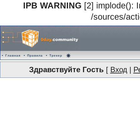
IPB WARNING
[2] implode(): 
/sources/acti
•
Главная
•
Правила
•
Трекер
Здравствуйте Гость
[
Вход
|
Р