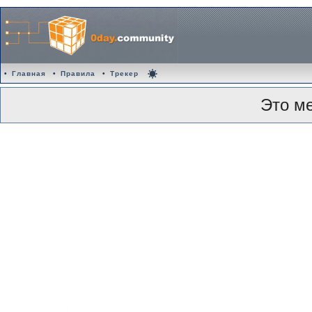
•
Главная
•
Правила
•
Трекер
Это м