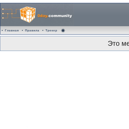
•
Главная
•
Правила
•
Трекер
Это м