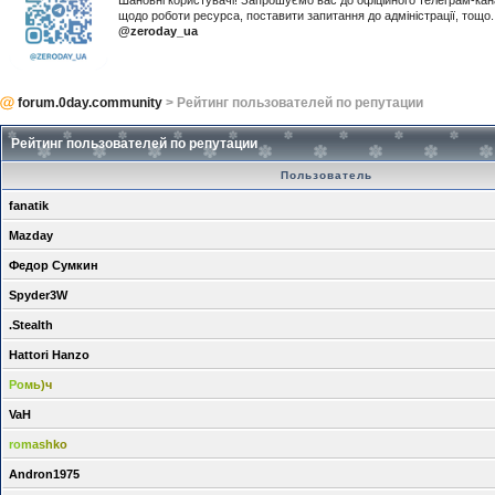
Шановні користувачі! Запрошуємо вас до офіційного телеграм-ка
щодо роботи ресурса, поставити запитання до адміністрації, тощ
@zeroday_ua
forum.0day.community
> Рейтинг пользователей по репутации
Рейтинг пользователей по репутации
Пользователь
fanatik
Mazday
Федор Сумкин
Spyder3W
.Stealth
Hattori Hanzo
Ромь)ч
VaH
romashko
Andron1975