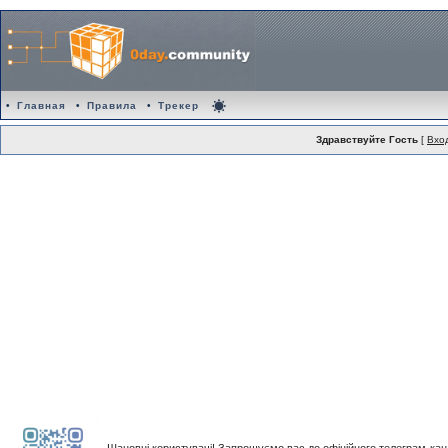
•
Главная
•
Правила
•
Трекер
Здравствуйте Гость
[
Вхо