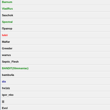
Barnum
VladRus
Saschok
Spectral
Прапор
lukri
Malfar
Greeder
warrus
Septic_Flesh
BANDIT(filmmaniac)
bambu4a
dix
fre1dz
igor_nko
|||
Evol