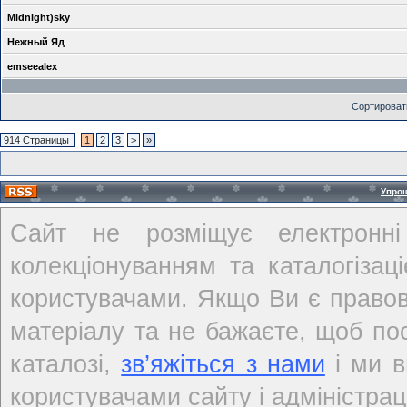
Midnight)sky
Нежный Яд
emseealex
Сортироват
914 Страницы
1
2
3
>
»
Упро
Сайт не розміщує електронні
колекціонуванням та каталогіза
користувачами. Якщо Ви є правов
матеріалу та не бажаєте, щоб по
каталозі,
зв’яжіться з нами
і ми в
користувачами сайту і адміністраці