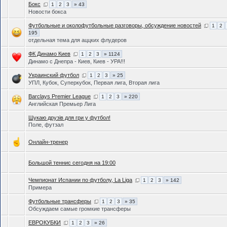
Бокс
1
2
3
» 43
Новости бокса
Футбольные и околофутбольные разговоры, обсуждение новостей
1
2
195
отдельная тема для аццких флудеров
ФК Динамо Киев
1
2
3
» 1124
Динамо с Днепра - Киев, Киев - УРА!!!
Украинский футбол
1
2
3
» 25
УПЛ, Кубок, Суперкубок, Первая лига, Вторая лига
Barclays Premier League
1
2
3
» 220
Английская Премьер Лига
Шукаю друзів для гри у футбол!
Поле, футзал
Онлайн-тренер
Большой теннис сегодня на 19:00
Чемпионат Испании по футболу, La Liga
1
2
3
» 142
Примера
Футбольные трансферы
1
2
3
» 35
Обсуждаем самые громкие трансферы
ЕВРОКУБКИ
1
2
3
» 26