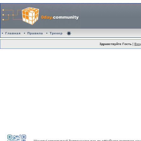
•
Главная
•
Правила
•
Трекер
Здравствуйте Гость
[
Вхо