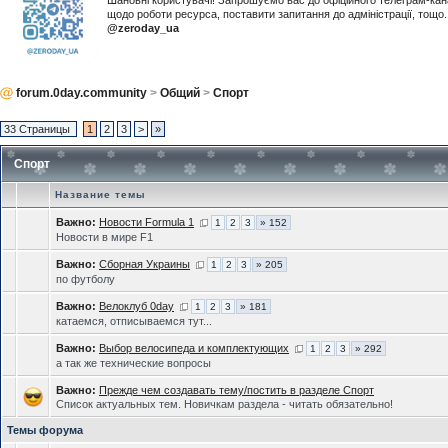
Шановні користувачі! Запрошуємо вас до офіційного телеграм-ка
щодо роботи ресурса, поставити запитання до адміністрації, тощ
@zeroday_ua
forum.0day.community
>
Общий
>
Спорт
33 Страницы
1
2
3
>
»
Спорт
Название темы
Важно:
Новости Formula 1
1
2
3
» 152
Новости в мире F1
Важно:
Сборная Украины
1
2
3
» 205
по футболу
Важно:
Велоклуб 0day
1
2
3
» 181
катаемся, отписываемся тут...
Важно:
Выбор велосипеда и комплектующих
1
2
3
» 292
а так же технические вопросы
Важно:
Прежде чем создавать тему/постить в разделе Спорт
Список актуальных тем. Новичкам раздела - читать обязательно!
Темы форума