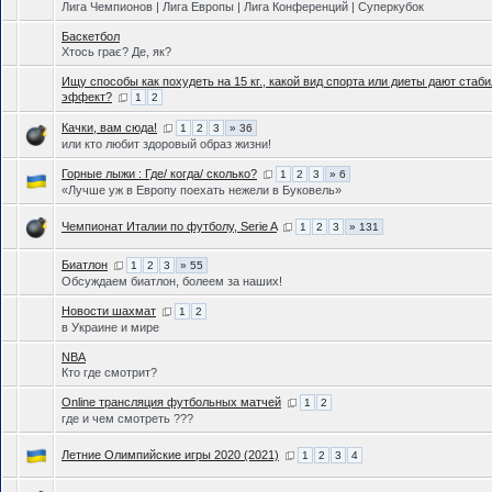
Лига Чемпионов | Лига Европы | Лига Конференций | Суперкубок
Баскетбол
Хтось грає? Де, як?
Ищу способы как похудеть на 15 кг., какой вид спорта или диеты дают стаб
эффект?
1
2
Качки, вам сюда!
1
2
3
» 36
или кто любит здоровый образ жизни!
Горные лыжи : Где/ когда/ сколько?
1
2
3
» 6
«Лучше уж в Европу поехать нежели в Буковель»
Чемпионат Италии по футболу, Serie A
1
2
3
» 131
Биатлон
1
2
3
» 55
Обсуждаем биатлон, болеем за наших!
Новости шахмат
1
2
в Украине и мире
NBA
Кто где смотрит?
Online трансляция футбольных матчей
1
2
где и чем смотреть ???
Летние Олимпийские игры 2020 (2021)
1
2
3
4