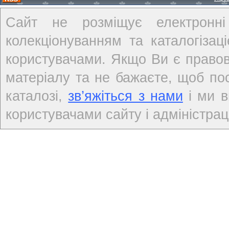
Сайт не розміщує електронні
колекціонуванням та каталогіза
користувачами. Якщо Ви є правов
матеріалу та не бажаєте, щоб по
каталозі,
зв’яжіться з нами
і ми в
користувачами сайту і адміністраці