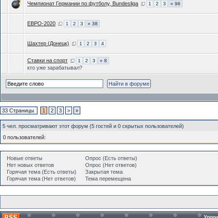
Чемпионат Германии по футболу, Bundesliga
1
2
3
» 96
ЕВРО-2020
1
2
3
» 38
Шахтер (Донецк)
1
2
3
4
Ставки на спорт
1
2
3
» 8
кто уже зарабатывал?
33 Страницы
1
2
3
>
»
5 чел. просматривают этот форум (5 гостей и 0 скрытых пользователей)
0 пользователей:
Новые ответы
Опрос (Есть ответы)
Нет новых ответов
Опрос (Нет ответов)
Горячая тема (Есть ответы)
Закрытая тема
Горячая тема (Нет ответов)
Тема перемещена
Упро