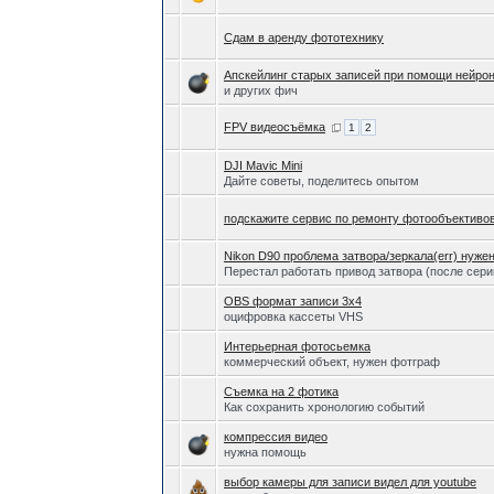
Сдам в аренду фототехнику
Апскейлинг старых записей при помощи нейро
и других фич
FPV видеосъёмка
1
2
DJI Mavic Mini
Дайте советы, поделитесь опытом
подскажите сервис по ремонту фотообъективо
Nikon D90 проблема затвора/зеркала(err) нуже
Перестал работать привод затвора (после сер
OBS формат записи 3x4
оцифровка кассеты VHS
Интерьерная фотосьемка
коммерческий объект, нужен фотграф
Съемка на 2 фотика
Как сохранить хронологию событий
компрессия видео
нужна помощь
выбор камеры для записи видел для youtube