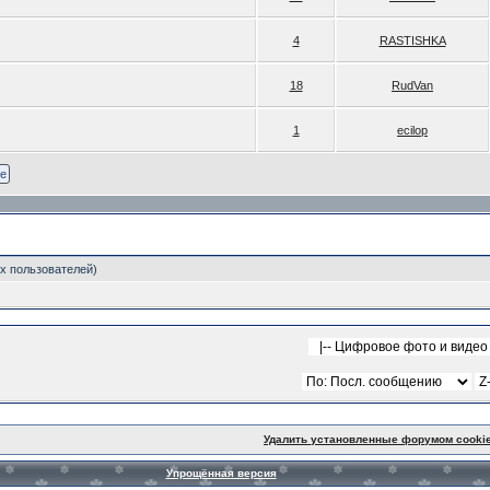
4
RASTISHKA
18
RudVan
1
ecilop
ых пользователей)
Удалить установленные форумом cooki
Упрощённая версия