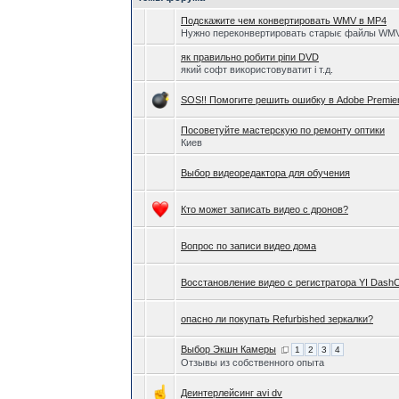
Подскажите чем конвертировать WMV в MP4
Нужно переконвертировать старыє файлы WM
як правильно робити ріпи DVD
який софт використовуватит і т.д.
SOS!! Помогите решить ошибку в Adobe Premie
Посоветуйте мастерскую по ремонту оптики
Киев
Выбор видеоредактора для обучения
Кто может записать видео с дронов?
Вопрос по записи видео дома
Восстановление видео с регистратора YI Dash
опасно ли покупать Refurbished зеркалки?
Выбор Экшн Камеры
1
2
3
4
Отзывы из собственного опыта
Деинтерлейсинг avi dv