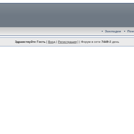
•
Закладки
•
Пои
Здравствуйте Гость
[
Вход
|
Регистрация
] | Форум в сети
7449
-й день