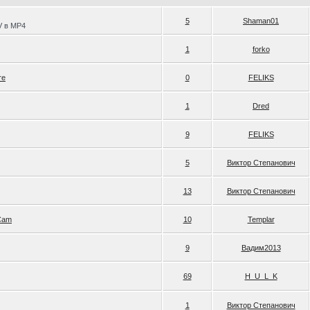
5
Shaman01
V в MP4
1
forko
re
0
FELIKS
1
Dred
9
FELIKS
5
Виктор Степанович
13
Виктор Степанович
Cam
10
Templar
9
Вадим2013
69
H_U_L_K
1
Виктор Степанович