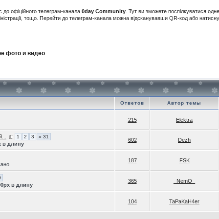
с до офіційного телеграм-канала
0day Community
. Тут ви зможете поспілкуватися одн
іністрації, тощо. Перейти до телеграм-канала можна відсканувавши QR-код або натис
е фото и видео
Ответов
Автор темы
215
Elektra
...
1
2
3
» 31
602
Dezh
x в длину
187
FSK
зано
9
365
_NemO_
00px в длину
104
TaPaKaH4er