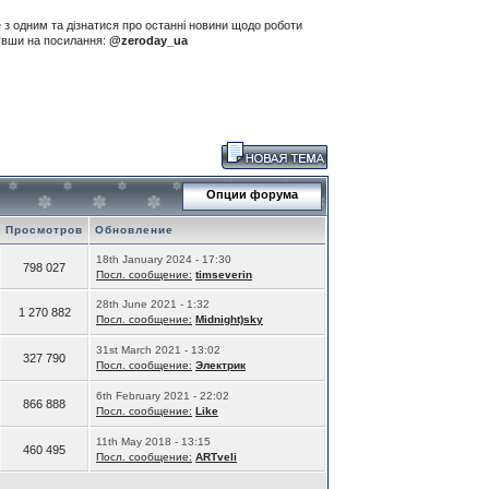
е з одним та дізнатися про останні новини щодо роботи
нувши на посилання:
@zeroday_ua
Опции форума
Просмотров
Обновление
18th January 2024 - 17:30
798 027
Посл. сообщение:
timseverin
28th June 2021 - 1:32
1 270 882
Посл. сообщение:
Midnight)sky
31st March 2021 - 13:02
327 790
Посл. сообщение:
Электрик
6th February 2021 - 22:02
866 888
Посл. сообщение:
Like
11th May 2018 - 13:15
460 495
Посл. сообщение:
ARTveli