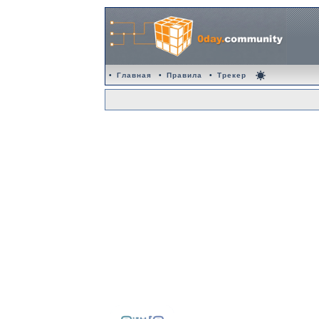
•
Главная
•
Правила
•
Трекер