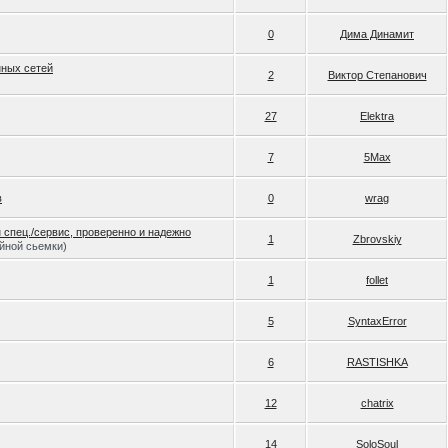
0
Дима Динамит
нных сетей
2
Виктор Степанович
27
Elektra
7
5Max
в
0
wrag
н спец./сервис, проверенно и надежно
1
Zbrovskiy
ийной сьемки)
1
follet
5
SyntaxError
6
RASTISHKA
12
chatrix
14
SoloSoul