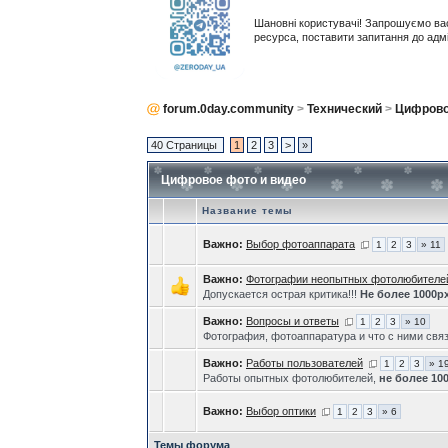
Шановні користувачі! Запрошуємо ва
ресурса, поставити запитання до адм
forum.0day.community
>
Технический
>
Цифрово
40 Страницы
1
2
3
>
»
Цифровое фото и видео
Название темы
Важно:
Выбор фотоаппарата
1
2
3
» 11
Важно:
Фотографии неопытных фотолюбителей
Допускается острая критика!!!
Не более 1000p
Важно:
Вопросы и ответы
1
2
3
» 10
Фотография, фотоаппаратура и что с ними свя
Важно:
Работы пользователей
1
2
3
» 1
Работы опытных фотолюбителей,
не более 10
Важно:
Выбор оптики
1
2
3
» 6
Темы форума