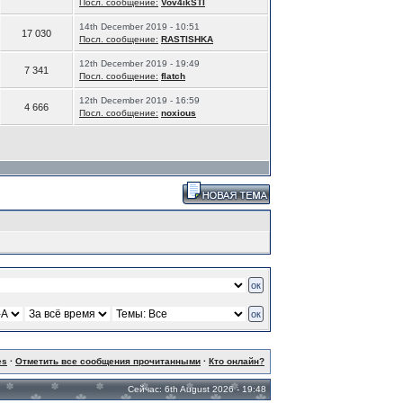
Посл. сообщение:
Vov4ikSTI
14th December 2019 - 10:51
17 030
Посл. сообщение:
RASTISHKA
12th December 2019 - 19:49
7 341
Посл. сообщение:
flatch
12th December 2019 - 16:59
4 666
Посл. сообщение:
noxious
es
·
Отметить все сообщения прочитанными
·
Кто онлайн?
Сейчас: 6th August 2026 - 19:48