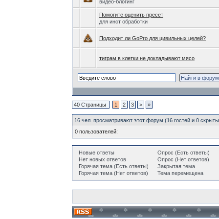
видео-блогинг
Помогите оценить пресет
для инст обработки
Подходит ли GoPro для цивильных целей?
тиграм в клетки не докладывают мясо
40 Страницы
1
2
3
>
»
16 чел. просматривают этот форум (16 гостей и 0 скрыт
0 пользователей:
Новые ответы
Опрос (Есть ответы)
Нет новых ответов
Опрос (Нет ответов)
Горячая тема (Есть ответы)
Закрытая тема
Горячая тема (Нет ответов)
Тема перемещена