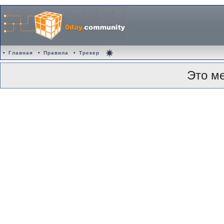
•
Главная
•
Правила
•
Трекер
Это м