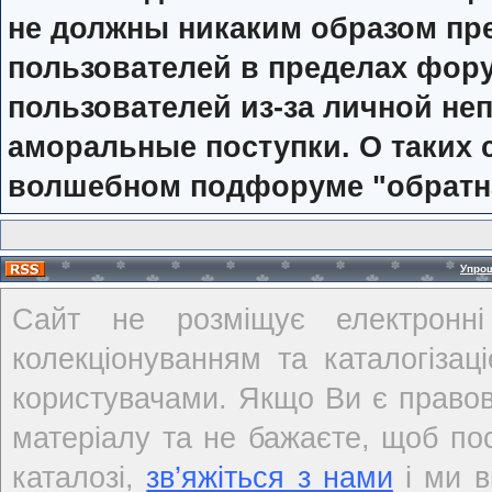
не должны никаким образом п
пользователей в пределах фор
пользователей из-за личной не
аморальные поступки. О таких с
волшебном подфоруме "обратн
Упро
Сайт не розміщує електронні
колекціонуванням та каталогіза
користувачами. Якщо Ви є правов
матеріалу та не бажаєте, щоб по
каталозі,
зв’яжіться з нами
і ми в