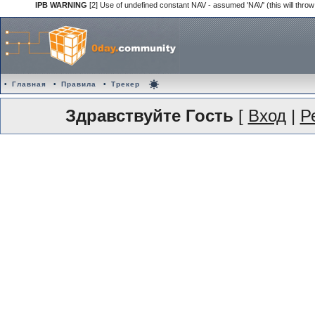
IPB WARNING
[2] Use of undefined constant NAV - assumed 'NAV' (this will throw
•
Главная
•
Правила
•
Трекер
Здравствуйте Гость
[
Вход
|
Р