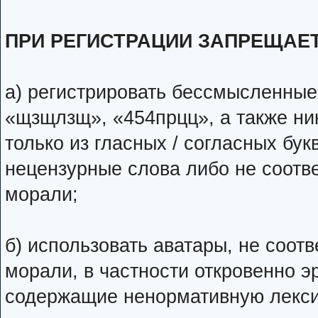
ПРИ РЕГИСТРАЦИИ ЗАПРЕЩАЕ
а) регистрировать бессмысленные н
«щзщлзщ», «454прцц», а также ни
только из гласных / согласных бук
нецензурные слова либо не соот
морали;
б) использовать аватары, не соо
морали, в частности откровенно э
содержащие ненормативную лекси