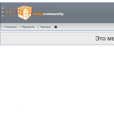
•
Главная
•
Правила
•
Трекер
Это м