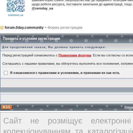
Шановні користувачі! Запрошуємо вас до офіційного телеграм-ка
щодо роботи ресурса, поставити запитання до адміністрації, тощ
@zeroday_ua
forum.0day.community
> Форма регистрации
Правила и условия регистрации
Для продолжения заказа, Вы должны принять следующее:
Перед регистрацией ознакомьтесь с
Правилами форума
. Если вы согласны со всем
Соглашаясь с нашими правилами, вы обязуетесь выполнять все положения, изложе
Я ознакомился с правилами и условиями, и принимаю их как есть
Упро
Сайт не розміщує електронні
колекціонуванням та каталогіза