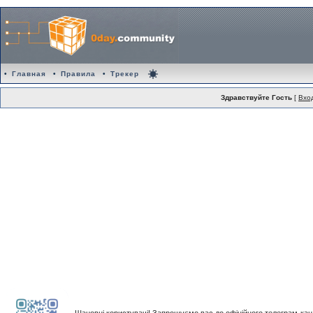
•
Главная
•
Правила
•
Трекер
Здравствуйте Гость
[
Вхо