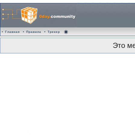
•
Главная
•
Правила
•
Трекер
Это м