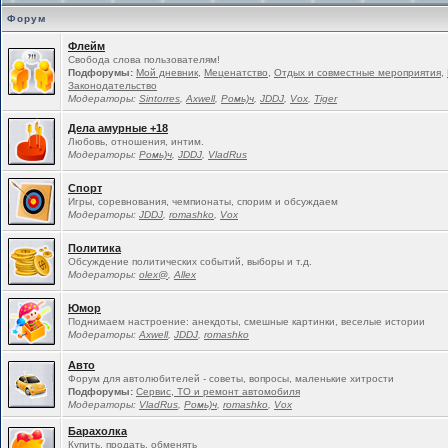
Форум
Флейм
Свобода слова пользователям!
Подфорумы:
Мой дневник
,
Меценатство
,
Отдых и совместные мероприятия
,
Законодательство
Модераторы:
Sintorres
,
Ахwell
,
Ромь)ч
,
JDDJ
,
Vox
,
Tiger
Дела амурные +18
Любовь, отношения, интим.
Модераторы:
Ромь)ч
,
JDDJ
,
VladRus
Спорт
Игры, соревнования, чемпионаты, спорим и обсуждаем
Модераторы:
JDDJ
,
romashko
,
Vox
Политика
Обсуждение политических событий, выборы и т.д.
Модераторы:
olex@
,
Allex
Юмор
Поднимаем настроение: анекдоты, смешные картинки, веселые истории
Модераторы:
Ахwell
,
JDDJ
,
romashko
Авто
Форум для автолюбителей - советы, вопросы, маленькие хитрости
Подфорумы:
Сервис, ТО и ремонт автомобиля
Модераторы:
VladRus
,
Ромь)ч
,
romashko
,
Vox
Барахолка
Купить, продать, обменять