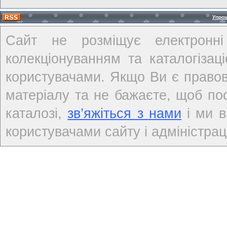
Упро
Сайт не розміщує електронні
колекціонуванням та каталогіза
користувачами. Якщо Ви є правов
матеріалу та не бажаєте, щоб по
каталозі,
зв’яжіться з нами
і ми в
користувачами сайту і адміністраці