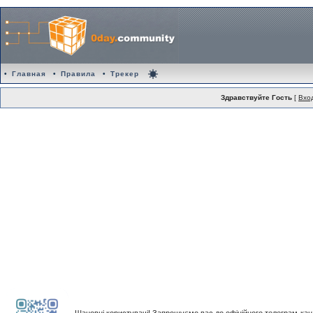
•
Главная
•
Правила
•
Трекер
Здравствуйте Гость
[
Вхо