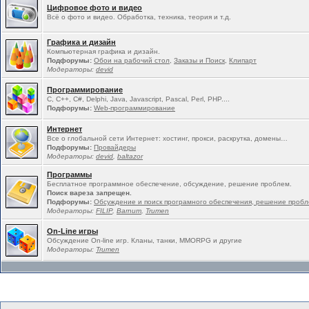
Цифровое фото и видео
Всё о фото и видео. Обработка, техника, теория и т.д.
Графика и дизайн
Компьютерная графика и дизайн.
Подфорумы:
Обои на рабочий стол
,
Заказы и Поиск
,
Клипарт
Модераторы:
devid
Программирование
C, C++, C#, Delphi, Java, Javascript, Pascal, Perl, PHP....
Подфорумы:
Web-программирование
Интернет
Все о глобальной сети Интернет: хостинг, прокси, раскрутка, домены…
Подфорумы:
Провайдеры
Модераторы:
devid
,
baltazor
Программы
Бесплатное программное обеспечение, обсуждение, решение проблем.
Поиск вареза запрещен.
Подфорумы:
Обсуждение и поиск програмного обеспечения, решение проб
Модераторы:
FILIP
,
Barnum
,
Trumen
On-Line игры
Обсуждение On-line игр. Кланы, танки, MMORPG и другие
Модераторы:
Trumen