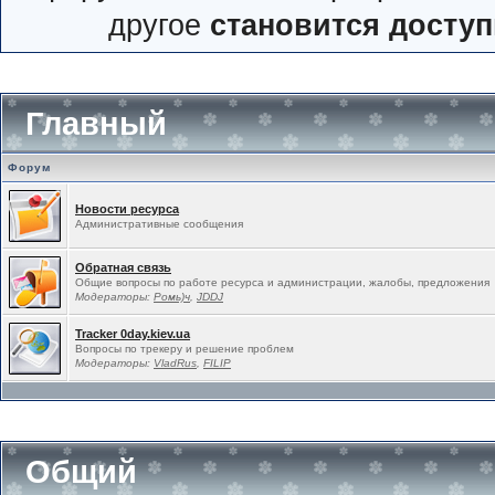
другое
становится досту
Главный
Форум
Новости ресурса
Административные сообщения
Обратная связь
Общие вопросы по работе ресурса и администрации, жалобы, предложения
Модераторы:
Ромь)ч
,
JDDJ
Tracker 0day.kiev.ua
Вопросы по трекеру и решение проблем
Модераторы:
VladRus
,
FILIP
Общий