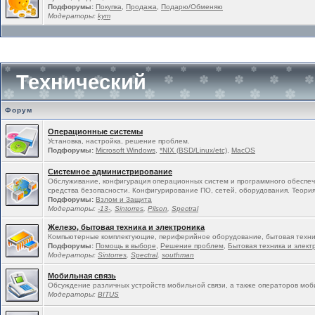
Подфорумы:
Покупка
,
Продажа
,
Подарю/Обменяю
Модераторы:
kym
Технический
Форум
Операционные системы
Установка, настройка, решение проблем.
Подфорумы:
Microsoft Windows
,
*NIX (BSD/Linux/etc)
,
MacOS
Системное администрирование
Обслуживание, конфигурация операционных систем и программного обеспеч
средства безопасности. Конфигурирование ПО, сетей, оборудования. Теория
Подфорумы:
Взлом и Защита
Модераторы:
-13-
,
Sintorres
,
Pilson
,
Spectral
Железо, бытовая техника и электроника
Компьютерные комплектующие, периферийное оборудование, бытовая техни
Подфорумы:
Помощь в выборе
,
Решение проблем
,
Бытовая техника и элект
Модераторы:
Sintorres
,
Spectral
,
southman
Мобильная связь
Обсуждение различных устройств мобильной связи, а также операторов моб
Модераторы:
BITUS