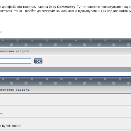
с до офіційного телеграм-канала
0day Community
. Тут ви зможете поспілкуватися одн
іністрації, тощо. Перейти до телеграм-канала можна відсканувавши QR-код або натис
и
 поиском раздела
 поиском раздела
rs.
 by this board.