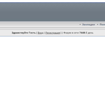
•
Закладки
•
Пои
Здравствуйте Гость
[
Вход
|
Регистрация
] | Форум в сети
7448
-й день