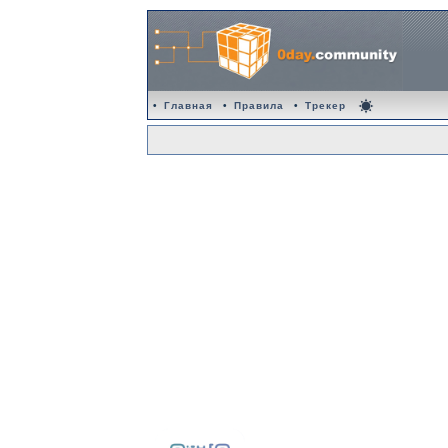
•
Главная
•
Правила
•
Трекер