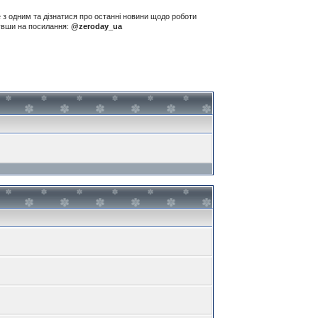
е з одним та дізнатися про останні новини щодо роботи
нувши на посилання:
@zeroday_ua