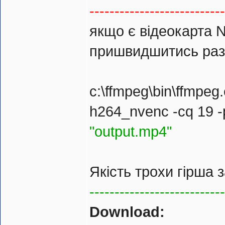
---------------------------
якщо є відеокарта 
пришвидшитись разі
c:\ffmpeg\bin\ffmpeg
h264_nvenc -cq 19 -p
"output.mp4"
Якість трохи гірша з
---------------------------
Download: