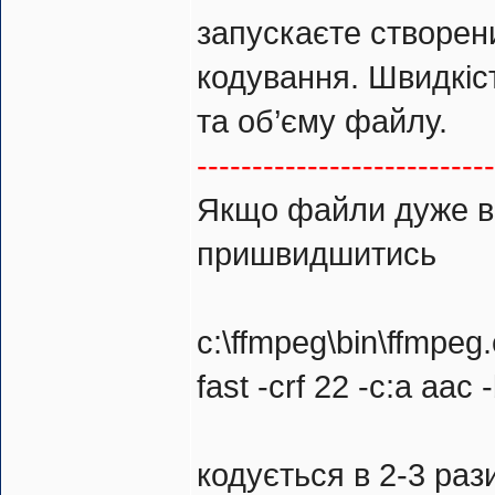
запускаєте створени
кодування. Швидкіст
та об’єму файлу.
---------------------------
Якщо файли дуже ве
пришвидшитись
c:\ffmpeg\bin\ffmpeg.
fast -crf 22 -c:a aac
кодується в 2-3 ра