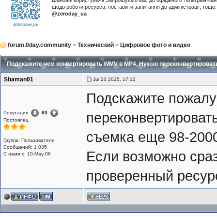
Шановні користувачі! Запрошуємо вас до офіційного телеграм-ка
щодо роботи ресурса, поставити запитання до адміністрації, тощ
@zeroday_ua
forum.0day.community
>
Технический
>
Цифровое фото и видео
Подскажите чем конвертировать WMV в MP4, Нужно переконвертирова
Shaman01
Jul 20 2025, 17:13
Подскажите пожалу
Репутация:
60
переконвертироват
Постоялец
съемка еще 98-2000
Группа: Пользователи
Сообщений: 1 035
Если возможно сраз
С нами с: 10-May 06
проверенный ресур