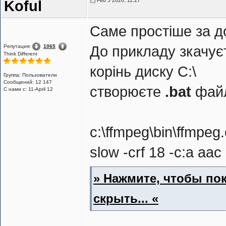
Feb 5 2026, 11:27
Koful
Саме простіше за 
Репутация:
1065
До прикладу зкачуєт
Think Different
корінь диску С:\
Группа: Пользователи
Сообщений: 12 147
створюєте
.bat
файл
С нами с: 11-April 12
c:\ffmpeg\bin\ffmpeg.
slow -crf 18 -c:a aac
» Нажмите, чтобы пок
скрыть... «