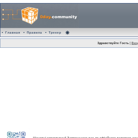
•
Главная
•
Правила
•
Трекер
Здравствуйте Гость
[
Вхо