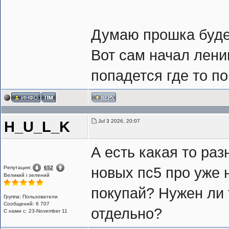
Думаю прошка буде
Вот сам начал лени
попадется где то по
Jul 3 2026, 20:07
H_U_L_K
А есть какая то ра
Репутация:
652
новых пс5 про уже 
Великий i зелений
покупай? Нужен ли 
Группа: Пользователи
Сообщений: 6 707
отдельно?
С нами с: 23-November 11