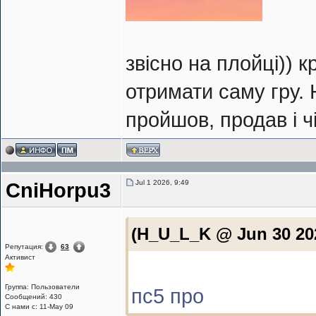
звісно на плойці)) к
отримати саму гру. 
пройшов, продав і ч
Jul 1 2026, 9:49
CniHorpu3
(H_U_L_K @ Jun 30 202
Репутация:
63
Активист
Группа: Пользователи
пс5 про
Сообщений: 430
С нами с: 11-May 09