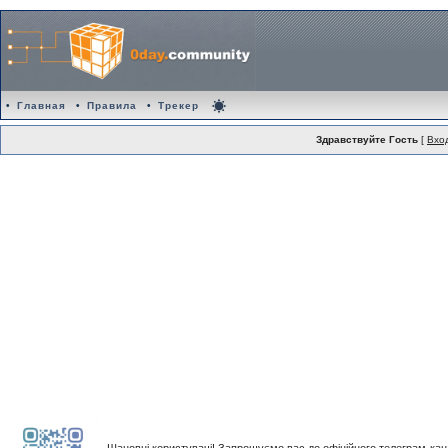
•
Главная
•
Правила
•
Трекер
Здравствуйте Гость
[
Вхо