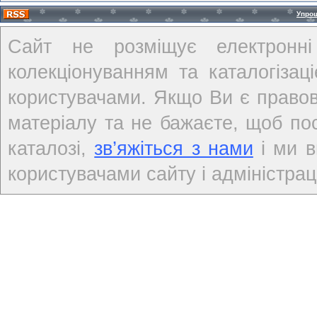
Упро
Сайт не розміщує електронні
колекціонуванням та каталогіза
користувачами. Якщо Ви є правов
матеріалу та не бажаєте, щоб по
каталозі,
зв’яжіться з нами
і ми в
користувачами сайту і адміністраці