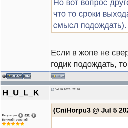
Но вот вопрос друг
что то сроки выход
смысл подождать).
Если в жопе не свер
годик подождать, то
Jul 16 2026, 22:10
H_U_L_K
(CniHorpu3 @ Jul 5 20
Репутация:
652
Великий i зелений