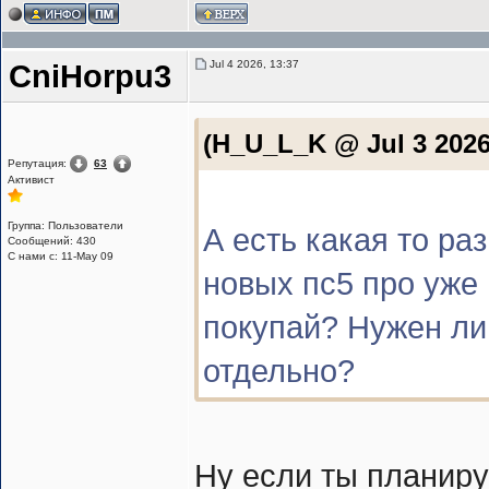
Jul 4 2026, 13:37
CniHorpu3
(H_U_L_K @ Jul 3 2026
Репутация:
63
Активист
Группа: Пользователи
А есть какая то ра
Сообщений: 430
С нами с: 11-May 09
новых пс5 про уже 
покупай? Нужен ли 
отдельно?
Ну если ты планиру