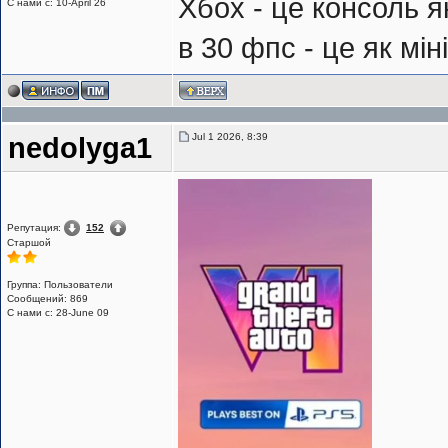
Хбох - це консоль які
С нами с: 10-April 26
в 30 фпс - це як мі
Jul 1 2026, 8:39
nedolyga1
Репутация:
152
Cтаршой
Группа: Пользователи
Сообщений: 869
С нами с: 28-June 09