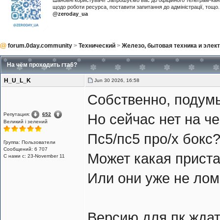
Шановні користувачі! Запрошуємо вас до офіційного телеграм-ка
щодо роботи ресурса, поставити запитання до адміністрації, тощ
@zeroday_ua
forum.0day.community
>
Технический
>
Железо, бытовая техника и элек
На чём проходить гта6?
H_U_L_K
Jun 30 2026, 16:58
Собственно, подумы
Репутация:
652
Но сейчас нет на че
Великий i зелений
Пс5/пс5 про/х бокс
Группа: Пользователи
Сообщений: 6 707
Может какая приста
С нами с: 23-November 11
Или они уже не ло
Версию для пк ждат