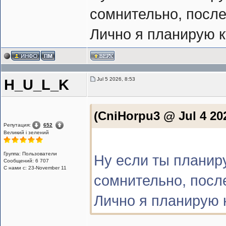
сомнительно, после 
Лично я планирую ку
Jul 5 2026, 8:53
H_U_L_K
(CniHorpu3 @ Jul 4 20
Репутация:
652
Великий i зелений
Группа: Пользователи
Ну если ты планиру
Сообщений: 6 707
С нами с: 23-November 11
сомнительно, после
Лично я планирую к