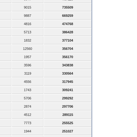
9015
735509
9887
669259
4816
474768
5713
386428
1832
377104
12560
356704
1957
356170
3596
343838
3119
330564
4556
317945
1743
309241
5706
299292
2874
297706
4512
289115
7773
255525
1944
251027