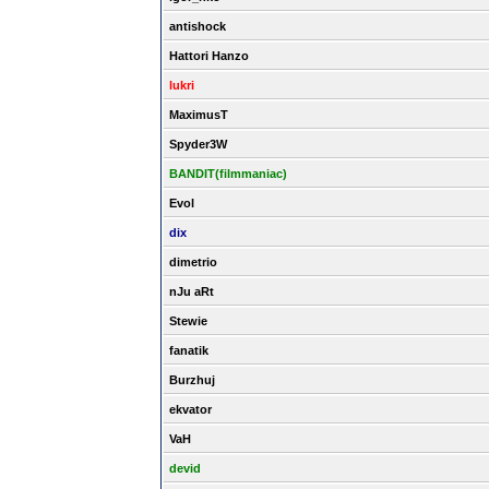
antishock
Hattori Hanzo
lukri
MaximusT
Spyder3W
BANDIT(filmmaniac)
Evol
dix
dimetrio
nJu aRt
Stewie
fanatik
Burzhuj
ekvator
VaH
devid