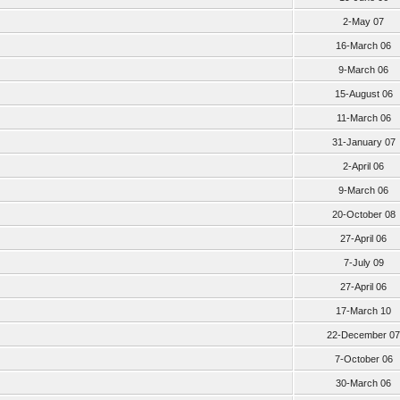
2-May 07
16-March 06
9-March 06
15-August 06
11-March 06
31-January 07
2-April 06
9-March 06
20-October 08
27-April 06
7-July 09
27-April 06
17-March 10
22-December 07
7-October 06
30-March 06