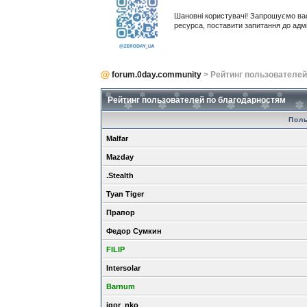
Шановні користувачі! Запрошуємо ва
ресурса, поставити запитання до адм
forum.0day.community
> Рейтинг пользователей
Рейтинг пользователей по благодарностям
Пол
Malfar
Mazday
.Stealth
Tyan Tiger
Прапор
Федор Сумкин
FILIP
Intersolar
Barnum
igor_nko