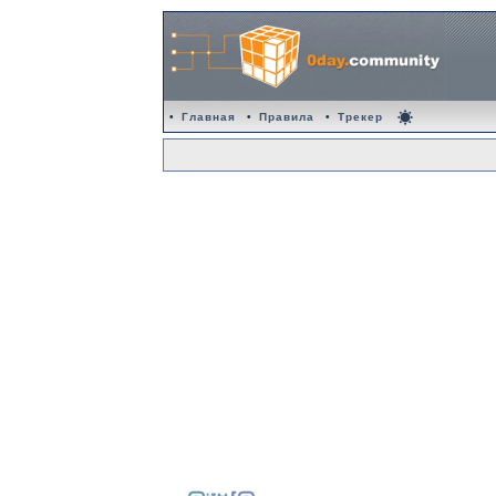
•
Главная
•
Правила
•
Трекер