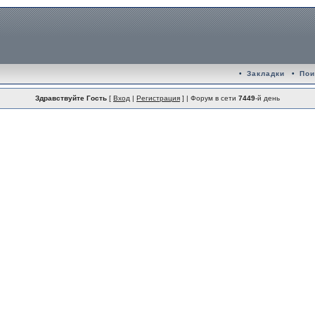
•
Закладки
•
Пои
Здравствуйте Гость
[
Вход
|
Регистрация
] | Форум в сети
7449
-й день