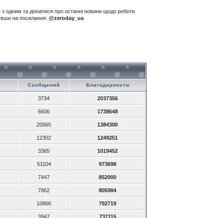
е з одним та дізнатися про останні новини щодо роботи
нувши на посилання:
@zeroday_ua
Сообщений
Благодарности
3734
2037356
6606
1738648
20565
1384300
12302
1249251
3365
1019452
51104
973698
7447
852000
7862
805984
10866
792719
3947
737115