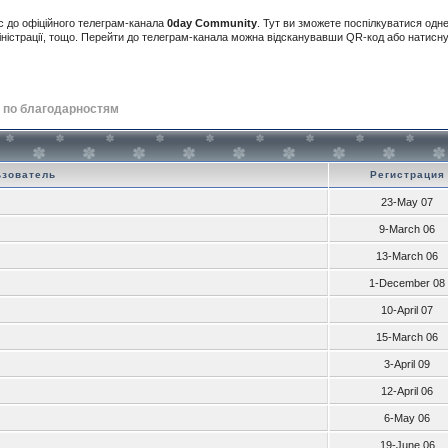
с до офіційного телеграм-канала
0day Community
. Тут ви зможете поспілкуватися одн
іністрації, тощо. Перейти до телеграм-канала можна відсканувавши QR-код або натис
 по благодарностям
ьзователь
Регистрация
23-May 07
9-March 06
13-March 06
1-December 08
10-April 07
15-March 06
3-April 09
12-April 06
6-May 06
19-June 06