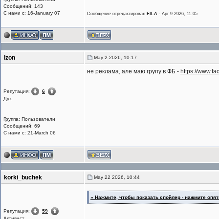
Сообщений: 143
С нами с: 16-January 07
Сообщение отредактировал
FILA
- Apr 9 2026, 11:05
izon
May 2 2026, 10:17
не реклама, але маю групу в ФБ -
https://www.
Репутация:
6
Дух
Группа: Пользователи
Сообщений: 69
С нами с: 21-March 06
korki_buchek
May 22 2026, 10:44
» Нажмите, чтобы показать спойлер - нажмите опять
Репутация:
59
Активист