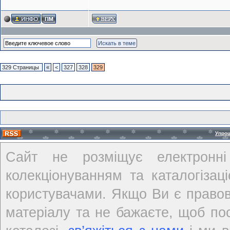
329 Страницы
«
<
327
328
329
Упро
Сайт не розміщує електронні
колекціонуванням та каталогіза
користувачами. Якщо Ви є правов
матеріалу та не бажаєте, щоб по