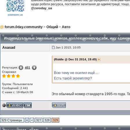
Шановні користувачі! Запрошуємо вас до офіційного телеграм-ка
щодо роботи ресурса, поставити запитання до адміністрації, тощ
@zeroday_ua
forum.0day.community
>
Общий
>
Авто
Индивидуальные (именные) номера, коллекционирую сабж, ищу един
Asasad
Jan 1 2015, 10:05
(Riddle @ Dec 31 2014, 19:49)
Репутация:
401
Старожил
Всю тему не осилил ещё....
Есть такой экземпляр?
Группа: Пользователи
Сообщений: 2 441
С нами с: 19-March 08
Это обычный номер стандарта 1995-го года. Та
329 Страницы
«
<
327
328
329