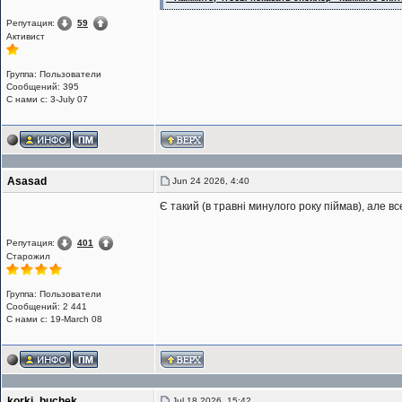
Репутация:
59
Активист
Группа: Пользователи
Сообщений: 395
С нами с: 3-July 07
Asasad
Jun 24 2026, 4:40
Є такий (в травні минулого року піймав), але в
Репутация:
401
Старожил
Группа: Пользователи
Сообщений: 2 441
С нами с: 19-March 08
korki_buchek
Jul 18 2026, 15:42