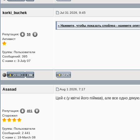
korki_buchek
Jul 31 2026, 9:45
» Нажмите, чтобы показать спойлер - нажмите опять
Репутация:
59
Активист
Группа: Пользователи
Сообщений: 395
С нами с: 3-July 07
Asasad
Aug 1 2026, 7:17
Цей є (у квітні його піймав), але все одно дякую
Репутация:
401
Старожил
Группа: Пользователи
Сообщений: 2 441
С нами с: 19-March 08