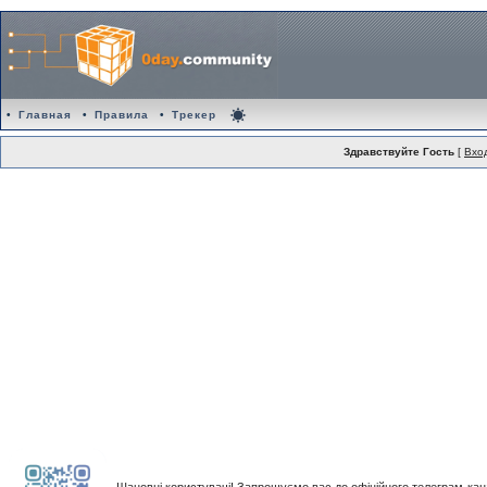
•
Главная
•
Правила
•
Трекер
Здравствуйте Гость
[
Вхо