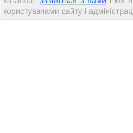
каталозі,
зв’яжіться з нами
і ми в
користувачами сайту і адміністраці