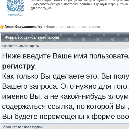
Шановні користувачі! Запрошуємо вас до офіційного телеграм-ка
щодо роботи ресурса, поставити запитання до адміністрації, тощ
@zeroday_ua
forum.0day.community
> Форма восстановления пароля
Форма восстановления пароля
Как восстановить пароль
Ниже введите Ваше имя пользовате
регистру
.
Как только Вы сделаете это, Вы пол
Вашего запроса. Это нужно для того
именно Вы, а не какой-нибудь злоу
содержаться ссылка, по которой Вы
Вы будете перемещены к форме ввод
Заполните все поля формы