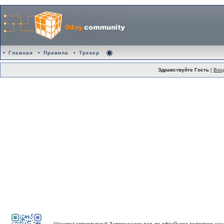
•
Главная
•
Правила
•
Трекер
Здравствуйте Гость
[
Вхо