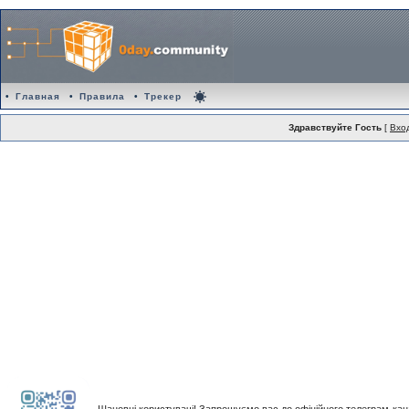
•
Главная
•
Правила
•
Трекер
Здравствуйте Гость
[
Вхо