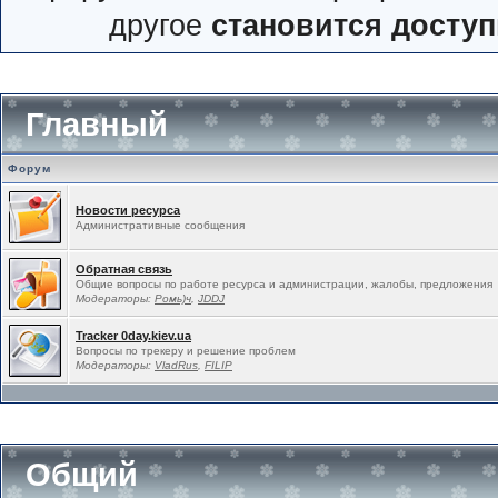
другое
становится досту
Главный
Форум
Новости ресурса
Административные сообщения
Обратная связь
Общие вопросы по работе ресурса и администрации, жалобы, предложения
Модераторы:
Ромь)ч
,
JDDJ
Tracker 0day.kiev.ua
Вопросы по трекеру и решение проблем
Модераторы:
VladRus
,
FILIP
Общий