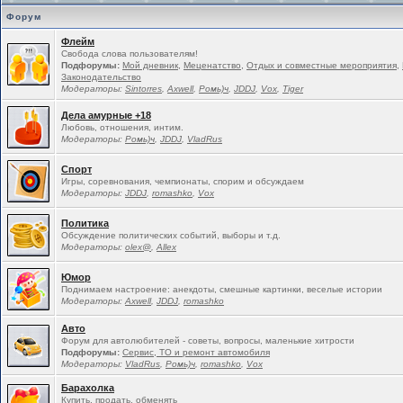
Форум
Флейм
Свобода слова пользователям!
Подфорумы:
Мой дневник
,
Меценатство
,
Отдых и совместные мероприятия
,
Законодательство
Модераторы:
Sintorres
,
Ахwell
,
Ромь)ч
,
JDDJ
,
Vox
,
Tiger
Дела амурные +18
Любовь, отношения, интим.
Модераторы:
Ромь)ч
,
JDDJ
,
VladRus
Спорт
Игры, соревнования, чемпионаты, спорим и обсуждаем
Модераторы:
JDDJ
,
romashko
,
Vox
Политика
Обсуждение политических событий, выборы и т.д.
Модераторы:
olex@
,
Allex
Юмор
Поднимаем настроение: анекдоты, смешные картинки, веселые истории
Модераторы:
Ахwell
,
JDDJ
,
romashko
Авто
Форум для автолюбителей - советы, вопросы, маленькие хитрости
Подфорумы:
Сервис, ТО и ремонт автомобиля
Модераторы:
VladRus
,
Ромь)ч
,
romashko
,
Vox
Барахолка
Купить, продать, обменять