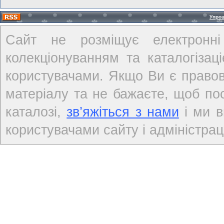
Упро
Сайт не розміщує електронні
колекціонуванням та каталогіза
користувачами. Якщо Ви є правов
матеріалу та не бажаєте, щоб по
каталозі,
зв’яжіться з нами
і ми в
користувачами сайту і адміністраці