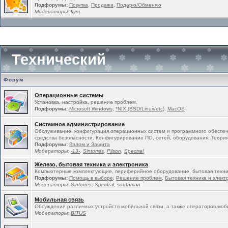
Подфорумы:
Покупка
,
Продажа
,
Подарю/Обменяю
Модераторы:
kym
Технический
Форум
Операционные системы
Установка, настройка, решение проблем.
Подфорумы:
Microsoft Windows
,
*NIX (BSD/Linux/etc)
,
MacOS
Системное администрирование
Обслуживание, конфигурация операционных систем и программного обеспеч
средства безопасности. Конфигурирование ПО, сетей, оборудования. Теория
Подфорумы:
Взлом и Защита
Модераторы:
-13-
,
Sintorres
,
Pilson
,
Spectral
Железо, бытовая техника и электроника
Компьютерные комплектующие, периферийное оборудование, бытовая техни
Подфорумы:
Помощь в выборе
,
Решение проблем
,
Бытовая техника и элект
Модераторы:
Sintorres
,
Spectral
,
southman
Мобильная связь
Обсуждение различных устройств мобильной связи, а также операторов моб
Модераторы:
BITUS