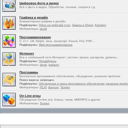
Цифровое фото и видео
Всё о фото и видео. Обработка, техника, теория и т.д.
Графика и дизайн
Компьютерная графика и дизайн.
Подфорумы:
Обои на рабочий стол
,
Заказы и Поиск
,
Клипарт
Модераторы:
devid
Программирование
C, C++, C#, Delphi, Java, Javascript, Pascal, Perl, PHP....
Подфорумы:
Web-программирование
Интернет
Все о глобальной сети Интернет: хостинг, прокси, раскрутка, домены…
Подфорумы:
Провайдеры
Модераторы:
devid
,
baltazor
Программы
Бесплатное программное обеспечение, обсуждение, решение проблем.
Поиск вареза запрещен.
Подфорумы:
Обсуждение и поиск програмного обеспечения, решение проб
Модераторы:
FILIP
,
Barnum
,
Trumen
On-Line игры
Обсуждение On-line игр. Кланы, танки, MMORPG и другие
Модераторы:
Trumen