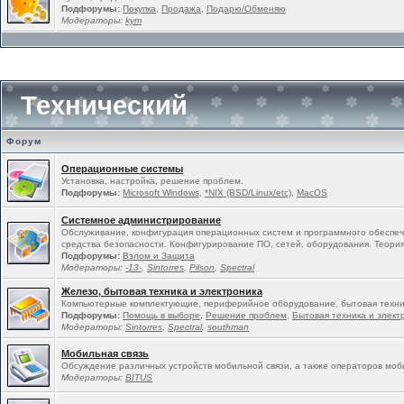
Подфорумы:
Покупка
,
Продажа
,
Подарю/Обменяю
Модераторы:
kym
Технический
Форум
Операционные системы
Установка, настройка, решение проблем.
Подфорумы:
Microsoft Windows
,
*NIX (BSD/Linux/etc)
,
MacOS
Системное администрирование
Обслуживание, конфигурация операционных систем и программного обеспеч
средства безопасности. Конфигурирование ПО, сетей, оборудования. Теория
Подфорумы:
Взлом и Защита
Модераторы:
-13-
,
Sintorres
,
Pilson
,
Spectral
Железо, бытовая техника и электроника
Компьютерные комплектующие, периферийное оборудование, бытовая техни
Подфорумы:
Помощь в выборе
,
Решение проблем
,
Бытовая техника и элект
Модераторы:
Sintorres
,
Spectral
,
southman
Мобильная связь
Обсуждение различных устройств мобильной связи, а также операторов моб
Модераторы:
BITUS