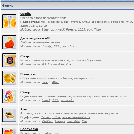
Форум
Флейм
Свобода слова пользователям!
Подфорумы:
Мой дневник
,
Меценатство
,
Отдых и совместные мероприятия
,
Законодательство
Модераторы:
Sintorres
,
Ахwell
,
Ромь)ч
,
JDDJ
,
Vox
,
Tiger
Дела амурные +18
Любовь, отношения, интим.
Модераторы:
Ромь)ч
,
JDDJ
,
VladRus
Спорт
Игры, соревнования, чемпионаты, спорим и обсуждаем
Модераторы:
JDDJ
,
romashko
,
Vox
Политика
Обсуждение политических событий, выборы и т.д.
Модераторы:
olex@
,
Allex
Юмор
Поднимаем настроение: анекдоты, смешные картинки, веселые истории
Модераторы:
Ахwell
,
JDDJ
,
romashko
Авто
Форум для автолюбителей - советы, вопросы, маленькие хитрости
Подфорумы:
Сервис, ТО и ремонт автомобиля
Модераторы:
VladRus
,
Ромь)ч
,
romashko
,
Vox
Барахолка
Купить, продать, обменять