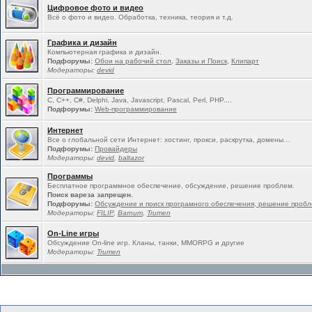
Цифровое фото и видео
Всё о фото и видео. Обработка, техника, теория и т.д.
Графика и дизайн
Компьютерная графика и дизайн.
Подфорумы:
Обои на рабочий стол
,
Заказы и Поиск
,
Клипарт
Модераторы:
devid
Программирование
C, C++, C#, Delphi, Java, Javascript, Pascal, Perl, PHP....
Подфорумы:
Web-программирование
Интернет
Все о глобальной сети Интернет: хостинг, прокси, раскрутка, домены…
Подфорумы:
Провайдеры
Модераторы:
devid
,
baltazor
Программы
Бесплатное программное обеспечение, обсуждение, решение проблем.
Поиск вареза запрещен.
Подфорумы:
Обсуждение и поиск програмного обеспечения, решение проб
Модераторы:
FILIP
,
Barnum
,
Trumen
On-Line игры
Обсуждение On-line игр. Кланы, танки, MMORPG и другие
Модераторы:
Trumen