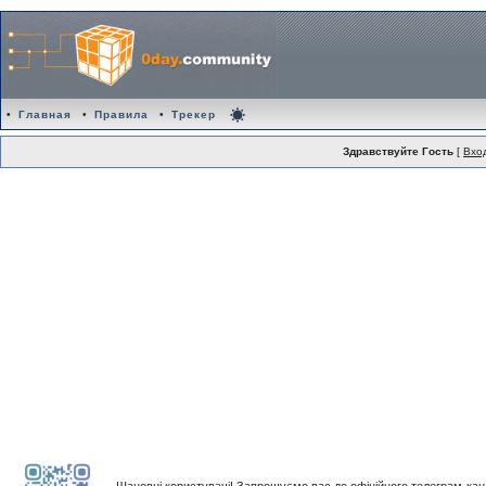
•
Главная
•
Правила
•
Трекер
Здравствуйте Гость
[
Вхо