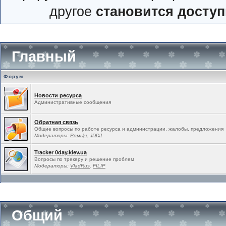
другое
становится досту
Главный
Форум
Новости ресурса
Административные сообщения
Обратная связь
Общие вопросы по работе ресурса и администрации, жалобы, предложения
Модераторы:
Ромь)ч
,
JDDJ
Tracker 0day.kiev.ua
Вопросы по трекеру и решение проблем
Модераторы:
VladRus
,
FILIP
Общий