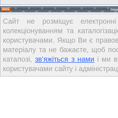
Упро
Сайт не розміщує електронні
колекціонуванням та каталогіза
користувачами. Якщо Ви є правов
матеріалу та не бажаєте, щоб по
каталозі,
зв’яжіться з нами
і ми в
користувачами сайту і адміністраці