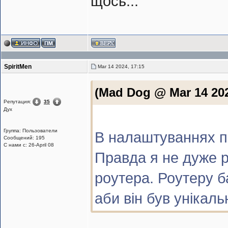
щось...
SpiritMen
Mar 14 2024, 17:15
(Mad Dog @ Mar 14 202
Репутация:
35
Дух
Группа: Пользователи
В налаштуваннях пі
Сообщений: 195
С нами с: 26-April 08
Правда я не дуже р
роутера. Роутеру б
аби він був унікаль