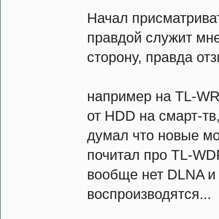
Начал присматриват
правдой служит мне
сторону, правда отз
например на TL-WR
от HDD на смарт-тв,
думал что новые мо
почитал про TL-WDR
вообще нет DLNA и
воспроизводятся...