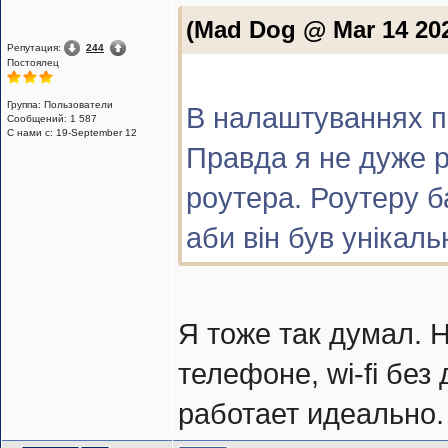
(Mad Dog @ Mar 14 202
Репутация:
244
Постоялец
Группа: Пользователи
В налаштуваннях пі
Сообщений: 1 587
С нами с: 19-September 12
Правда я не дуже р
роутера. Роутеру б
аби він був унікаль
Я тоже так думал. 
телефоне, wi-fi без
работает идеально.