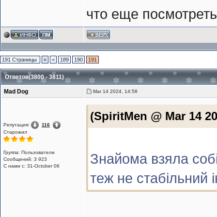
что еще посмотрет
191 Страницы
«
<
189
190
191
Ответов(3800 - 3811)
Mad Dog
Mar 14 2024, 14:58
(SpiritMen @ Mar 14 20
Репутация:
116
Старожил
Группа: Пользователи
Знайома взяла собі
Сообщений: 3 923
С нами с: 31-October 06
теж не стабільний і