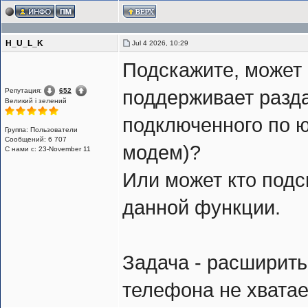
H_U_L_K
Jul 4 2026, 10:29
Подскажите, может к
Репутация:
652
поддерживает разда
Великий i зелений
подключенного по ю
Группа: Пользователи
Сообщений: 6 707
модем)?
С нами с: 23-November 11
Или может кто подс
данной функции.
Задача - расширить
телефона не хватае