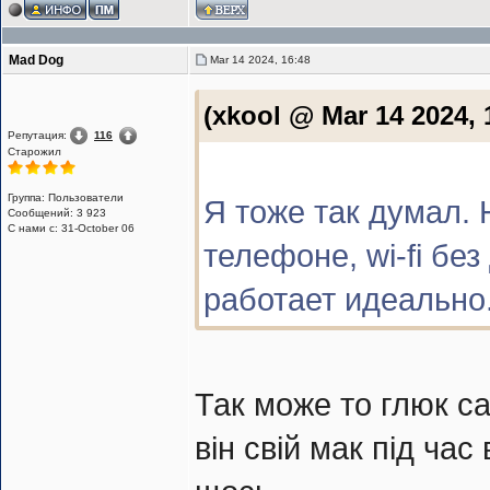
Mad Dog
Mar 14 2024, 16:48
(xkool @ Mar 14 2024, 
Репутация:
116
Старожил
Группа: Пользователи
Я тоже так думал.
Сообщений: 3 923
С нами с: 31-October 06
телефоне, wi-fi бе
работает идеально
Так може то глюк с
він свій мак під час