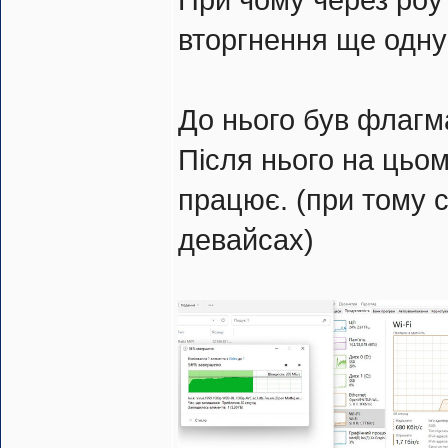
При чому через роу
вторгнення ще одну
До нього був флагма
Після нього на цьом
працює. (при тому 
девайсах)