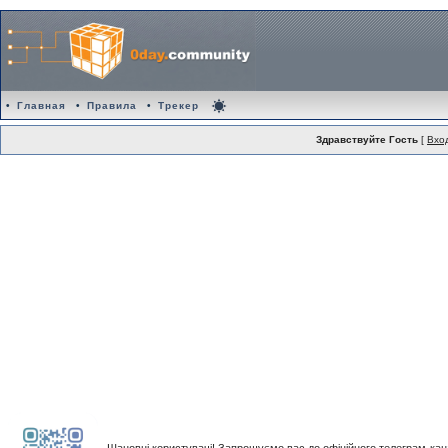
•
Главная
•
Правила
•
Трекер
Здравствуйте Гость
[
Вхо