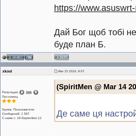
https://www.asuswrt-
Дай Бог щоб тобі не
буде план Б.
xkool
Mar 15 2024, 9:07
(SpiritMen @ Mar 14 20
Репутация:
244
Постоялец
Группа: Пользователи
Де саме ця настро
Сообщений: 1 587
С нами с: 19-September 12