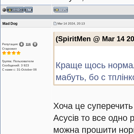
Mad Dog
Mar 14 2024, 20:13
(SpiritMen @ Mar 14 20
Репутация:
116
Старожил
Группа: Пользователи
Краще щось нормал
Сообщений: 3 923
С нами с: 31-October 06
мабуть, бо с тплін
Хоча це суперечить т
Асусів то все одно
можна прошити нор