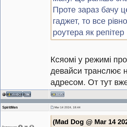
Проте зараз бачу ц
гаджет, то все рівн
роутера як репітер
Ксяомі у режимі про
девайси транслює н
адресом. От тут вж
SpiritMen
Mar 14 2024, 18:44
(Mad Dog @ Mar 14 202
Репутация:
35