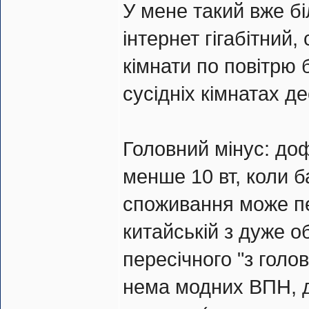
У мене такий вже бі
інтернет гігабітний,
кімнати по повітрю б
сусідніх кімнатах дес
Головний мінус: доф
менше 10 вт, коли б
споживання може пе
китайській з дуже 
пересічного "з голо
нема модних ВПН, д