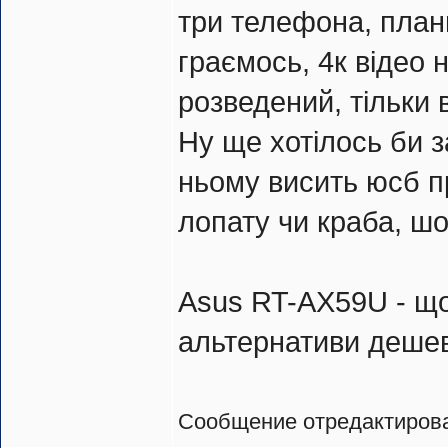
три телефона, планш
граємось, 4к відео 
розведений, тільки в
Ну ще хотілось би 
ньому висить юсб п
лопату чи краба, ш
Asus RT-AX59U - що
альтернативи деше
Сообщение отредактиро