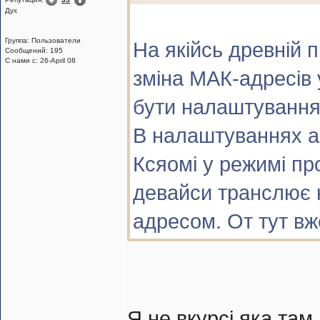
Дух
Группа: Пользователи
На якійсь древній 
Сообщений: 195
С нами с: 26-April 08
зміна МАК-адресів 
бути налаштування
В налаштуваннях а
Ксяомі у режимі пр
девайси транслює 
адресом. От тут вж
Я не вкурсі яка там