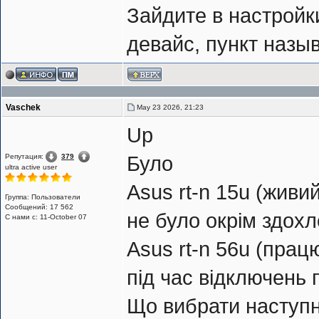
Зайдите в настройки
девайс, пункт назы
Vaschek
May 23 2026, 21:23
Up
Репутация:
379
Було
ultra active user
Asus rt-n 15u (живи
Группа: Пользователи
Сообщений: 17 562
не було окрім здохл
С нами с: 11-October 07
Asus rt-n 56u (прац
під час відключень п
Що вибрати наступне