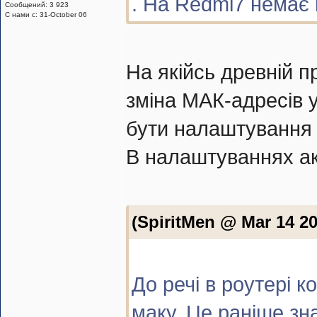
. На Redmi7 немає 
Сообщений: 3 923
С нами с: 31-October 06
На якійсь древній 
зміна МАК-адресів 
бути налаштування 
В налаштуваннях ак
(SpiritMen @ Mar 14 20
До речі в роутері к
маку. Це раніше зн