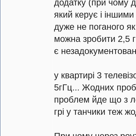
додатку (при чому 
який керує і іншими
дуже не поганого я
можна зробити 2,5 г
є незадокументоване
у квартирі 3 телеві
5гГц... Жодних проб
проблем йде що з ло
грі у танчики теж ж