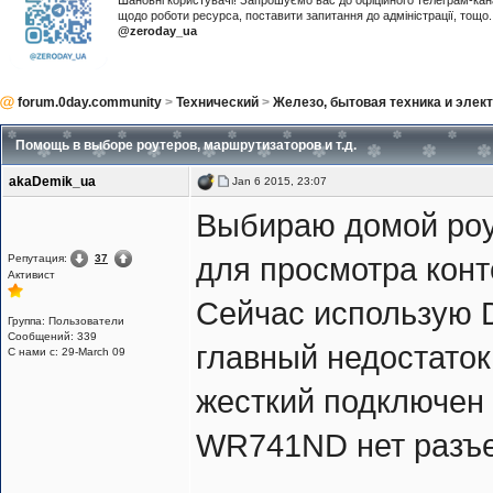
Шановні користувачі! Запрошуємо вас до офіційного телеграм-ка
щодо роботи ресурса, поставити запитання до адміністрації, тощ
@zeroday_ua
forum.0day.community
>
Технический
>
Железо, бытовая техника и элек
Помощь в выборе роутеров, маршрутизаторов и т.д.
akaDemik_ua
Jan 6 2015, 23:07
Выбираю домой роу
Репутация:
37
для просмотра конт
Активист
Сейчас использую DL
Группа: Пользователи
Сообщений: 339
главный недостаток 
С нами с: 29-March 09
жесткий подключен 
WR741ND нет разъ