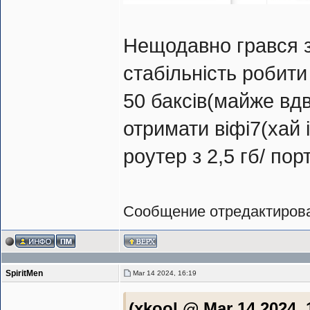
Нещодавно грався з 
стабільність робити
50 баксів(майже вд
отримати віфі7(хай і
роутер з 2,5 гб/ пор
Сообщение отредактиро
SpiritMen
Mar 14 2024, 16:19
(xkool @ Mar 14 2024, 