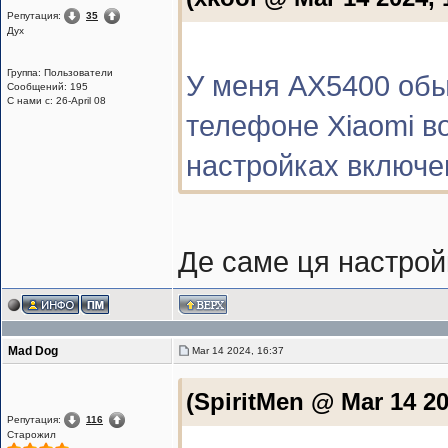
Репутация:
35
Дух
Группа: Пользователи
У меня AX5400 обы
Сообщений: 195
С нами с: 26-April 08
телефоне Xiaomi во
настройках включе
Де саме ця настрой
Mad Dog
Mar 14 2024, 16:37
(SpiritMen @ Mar 14 20
Репутация:
116
Старожил