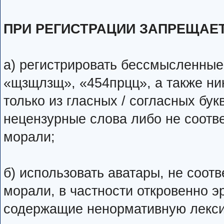
ПРИ РЕГИСТРАЦИИ ЗАПРЕЩАЕ
а) регистрировать бессмысленные н
«щзщлзщ», «454прцц», а также ни
только из гласных / согласных бук
нецензурные слова либо не соот
морали;
б) использовать аватары, не соо
морали, в частности откровенно э
содержащие ненормативную лекси