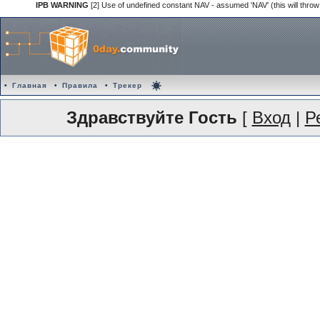
IPB WARNING
[2] Use of undefined constant NAV - assumed 'NAV' (this will throw
•
Главная
•
Правила
•
Трекер
Здравствуйте Гость
[
Вход
|
Р