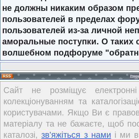
не должны никаким образом п
пользователей в пределах фор
пользователей из-за личной не
аморальные поступки. О таких с
волшебном подфоруме "обратн
Упро
Сайт не розміщує електронні
колекціонуванням та каталогіза
користувачами. Якщо Ви є правов
матеріалу та не бажаєте, щоб по
каталозі,
зв’яжіться з нами
і ми в