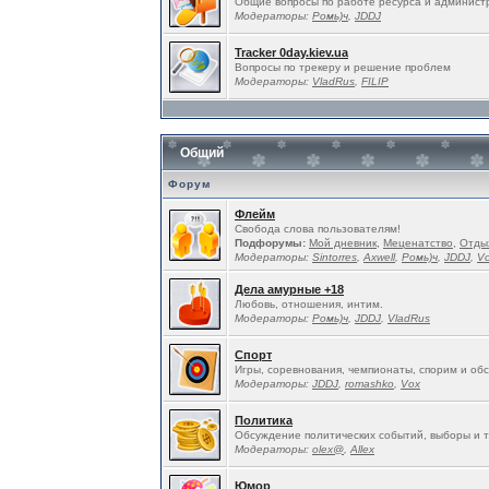
Общие вопросы по работе ресурса и админист
Модераторы:
Ромь)ч
,
JDDJ
Tracker 0day.kiev.ua
Вопросы по трекеру и решение проблем
Модераторы:
VladRus
,
FILIP
Общий
Форум
Флейм
Свобода слова пользователям!
Подфорумы:
Мой дневник
,
Меценатство
,
Отды
Модераторы:
Sintorres
,
Ахwell
,
Ромь)ч
,
JDDJ
,
V
Дела амурные +18
Любовь, отношения, интим.
Модераторы:
Ромь)ч
,
JDDJ
,
VladRus
Спорт
Игры, соревнования, чемпионаты, спорим и об
Модераторы:
JDDJ
,
romashko
,
Vox
Политика
Обсуждение политических событий, выборы и т
Модераторы:
olex@
,
Allex
Юмор