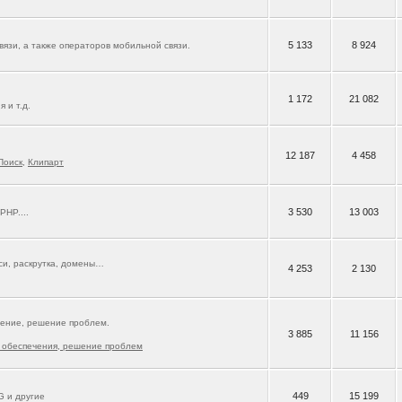
5 133
8 924
язи, а также операторов мобильной связи.
1 172
21 082
 и т.д.
12 187
4 458
Поиск
,
Клипарт
3 530
13 003
 PHP....
кси, раскрутка, домены…
4 253
2 130
ение, решение проблем.
3 885
11 156
 обеспечения, решение проблем
449
15 199
G и другие