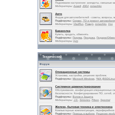
Поднимаем настроение: анекдоты, смешные ка
Модераторы:
Ахwell
,
JDDJ
,
romashko
Авто
Форум для автолюбителей - советы, вопросы, 
Подфорумы:
Сервис, ТО и ремонт автомобиля
Модераторы:
VladRus
,
Ромь)ч
,
romashko
,
Vox
Барахолка
Купить, продать, обменять
Подфорумы:
Покупка
,
Продажа
,
Подарю/Обме
Модераторы:
kym
Технический
Форум
Операционные системы
Установка, настройка, решение проблем.
Подфорумы:
Microsoft Windows
,
*NIX (BSD/Linux
Системное администрирование
Обслуживание, конфигурация операционных си
безопасности. Конфигурирование ПО, сетей, о
Подфорумы:
Взлом и Защита
Модераторы:
-13-
,
Sintorres
,
Pilson
,
Spectral
Железо, бытовая техника и электроника
Компьютерные комплектующие, периферийное 
Подфорумы:
Помощь в выборе
,
Решение проб