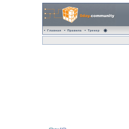
•
Главная
•
Правила
•
Трекер