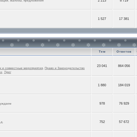
2 213
8 719
рации, жалобы, предложения
1 527
17 381
Тем
Ответов
23 041
864 056
х и совместные мероприятия
,
Право и Законодательство
ox
,
Tiger
1 880
184 019
978
76 929
суждаем
752
57 672
.д.