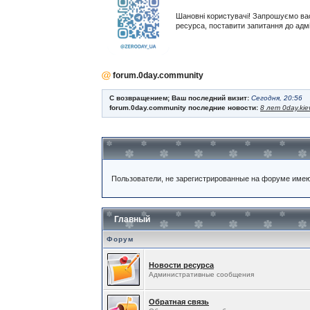
Шановні користувачі! Запрошуємо ва
ресурса, поставити запитання до адм
forum.0day.community
С возвращением; Ваш последний визит:
Сегодня, 20:56
forum.0day.community последние новости:
8 лет 0day.kie
Пользователи, не зарегистрированные на форуме име
Главный
Форум
Новости ресурса
Административные сообщения
Обратная связь