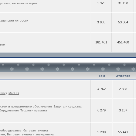
1 929
31 158
ртинки, веселые истории
маленькие хитрости
3 835
53 004
161 401
451 460
няю
Тем
Ответов
4 762
2 868
/etc)
,
MacOS
стем и программного обеспечения. Защита и средства
6 279
3 137
борудования. Теория и практика
оборудование, бытовая техника
9 230
55 441
лем
,
Бытовая техника и электроника