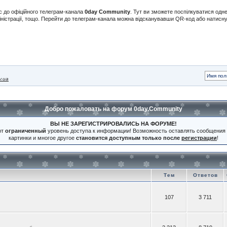
с до офіційного телеграм-канала
0day Community
. Тут ви зможете поспілкуватися одн
іністрації, тощо. Перейти до телеграм-канала можна відсканувавши QR-код або натис
v.ua
Добро пожаловать на форум 0day.Community
ВЫ НЕ ЗАРЕГИСТРИРОВАЛИСЬ НА ФОРУМЕ!
ют
ограниченный
уровень доступа к информации! Возможность оставлять сообщения 
картинки и многое другое
становится доступным только после
регистрации
!
Тем
Ответов
107
3 711