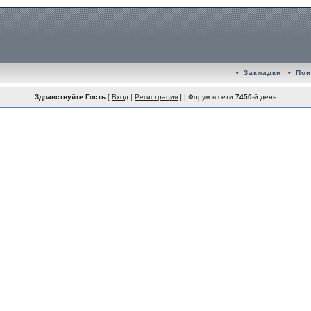
•
Закладки
•
Пои
Здравствуйте Гость
[
Вход
|
Регистрация
] | Форум в сети
7450
-й день