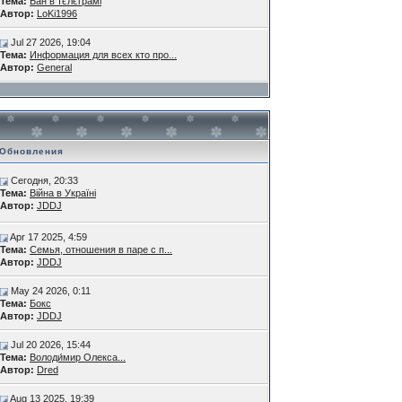
Тема:
Бан в тєлєграмі
Автор:
LoKi1996
Jul 27 2026, 19:04
Тема:
Информация для всех кто про...
Автор:
General
Обновления
Сегодня, 20:33
Тема:
Війна в Україні
Автор:
JDDJ
Apr 17 2025, 4:59
Тема:
Семья, отношения в паре с п...
Автор:
JDDJ
May 24 2026, 0:11
Тема:
Бокс
Автор:
JDDJ
Jul 20 2026, 15:44
Тема:
Володи́мир Олекса...
Автор:
Dred
Aug 13 2025, 19:39