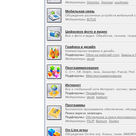
Модераторы:
Sintorres
,
Spectral
,
southman
Мобильная связь
Обсуждение различных устройств мобильной св
Модераторы:
BITUS
Цифровое фото и видео
Всё о фото и видео. Обработка, техника, теория
Графика и дизайн
Компьютерная графика и дизайн.
Подфорумы:
Обои на рабочий стол
,
Заказы и 
Модераторы:
devid
Программирование
C, C++, C#, Delphi, Java, Javascript, Pascal, Perl,
Подфорумы:
Web-программирование
Интернет
Все о глобальной сети Интернет: хостинг, про
Подфорумы:
Провайдеры
Модераторы:
devid
,
baltazor
Программы
Бесплатное программное обеспечение, обсужд
Поиск вареза запрещен.
Подфорумы:
Обсуждение и поиск програмного
Модераторы:
FILIP
,
Barnum
,
Trumen
On-Line игры
Обсуждение On-line игр. Кланы, танки, MMORP