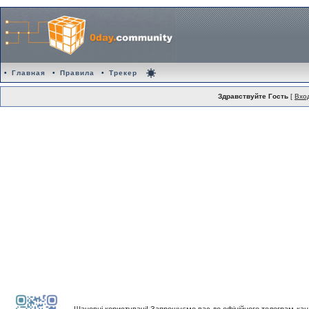
•
Главная
•
Правила
•
Трекер
Здравствуйте Гость
[
Вхо