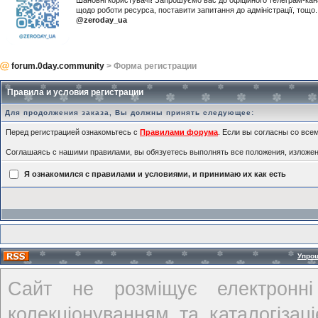
Шановні користувачі! Запрошуємо вас до офіційного телеграм-ка
щодо роботи ресурса, поставити запитання до адміністрації, тощ
@zeroday_ua
forum.0day.community
> Форма регистрации
Правила и условия регистрации
Для продолжения заказа, Вы должны принять следующее:
Перед регистрацией ознакомьтесь с
Правилами форума
. Если вы согласны со всем
Соглашаясь с нашими правилами, вы обязуетесь выполнять все положения, изложе
Я ознакомился с правилами и условиями, и принимаю их как есть
Упро
Сайт не розміщує електронні
колекціонуванням та каталогіза