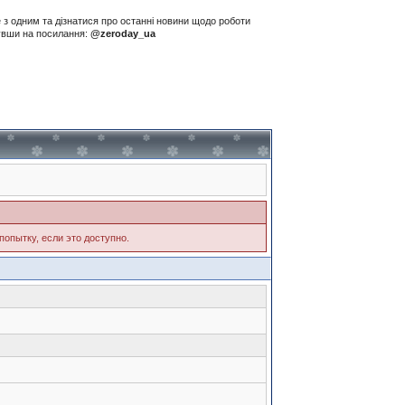
е з одним та дізнатися про останні новини щодо роботи
нувши на посилання:
@zeroday_ua
попытку, если это доступно.