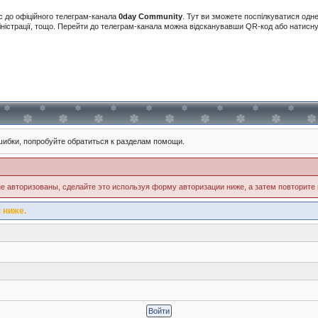
с до офіційного телеграм-канала
0day Community
. Тут ви зможете поспілкуватися одн
іністрації, тощо. Перейти до телеграм-канала можна відсканувавши QR-код або натис
ибки, попробуйте обратиться к разделам помощи.
е авторизованы, сделайте это используя форму авторизации ниже, а затем повторите 
 ниже.