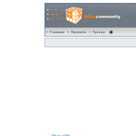
•
Главная
•
Правила
•
Трекер