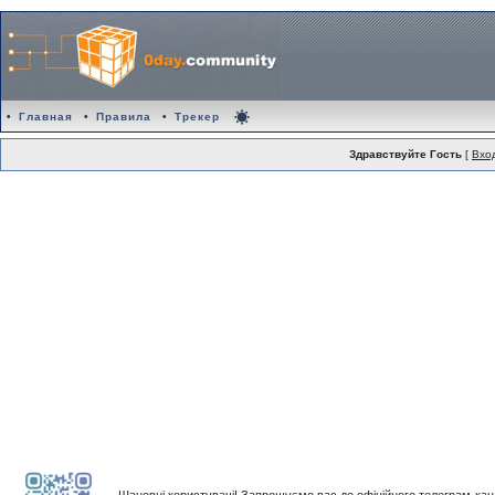
•
Главная
•
Правила
•
Трекер
Здравствуйте Гость
[
Вхо