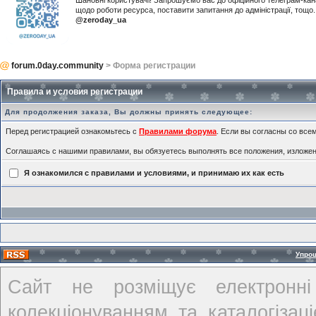
Шановні користувачі! Запрошуємо вас до офіційного телеграм-ка
щодо роботи ресурса, поставити запитання до адміністрації, тощ
@zeroday_ua
forum.0day.community
> Форма регистрации
Правила и условия регистрации
Для продолжения заказа, Вы должны принять следующее:
Перед регистрацией ознакомьтесь с
Правилами форума
. Если вы согласны со всем
Соглашаясь с нашими правилами, вы обязуетесь выполнять все положения, изложе
Я ознакомился с правилами и условиями, и принимаю их как есть
Упро
Сайт не розміщує електронні
колекціонуванням та каталогіза