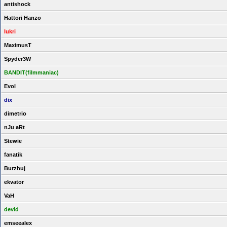
antishock
Hattori Hanzo
lukri
MaximusT
Spyder3W
BANDIT(filmmaniac)
Evol
dix
dimetrio
nJu aRt
Stewie
fanatik
Burzhuj
ekvator
VaH
devid
emseealex