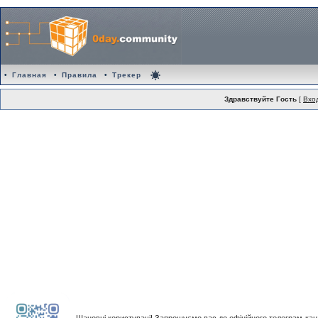
•
Главная
•
Правила
•
Трекер
Здравствуйте Гость
[
Вхо