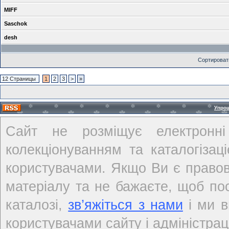
MIFF
Saschok
desh
Сортироват
12 Страницы
1
2
3
>
»
Упро
Сайт не розміщує електронні
колекціонуванням та каталогіза
користувачами. Якщо Ви є правов
матеріалу та не бажаєте, щоб по
каталозі,
зв’яжіться з нами
і ми в
користувачами сайту і адміністраці