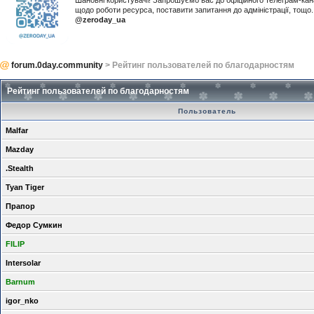
Шановні користувачі! Запрошуємо вас до офіційного телеграм-ка
щодо роботи ресурса, поставити запитання до адміністрації, тощ
@zeroday_ua
forum.0day.community
> Рейтинг пользователей по благодарностям
Рейтинг пользователей по благодарностям
Пользователь
Malfar
Mazday
.Stealth
Tyan Tiger
Прапор
Федор Сумкин
FILIP
Intersolar
Barnum
igor_nko