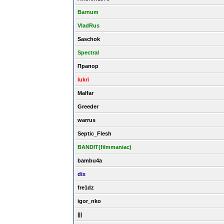
Barnum
VladRus
Saschok
Spectral
Прапор
lukri
Malfar
Greeder
warrus
Septic_Flesh
BANDIT(filmmaniac)
bambu4a
dix
fre1dz
igor_nko
|||