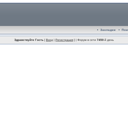
•
Закладки
•
Пои
Здравствуйте Гость
[
Вход
|
Регистрация
] | Форум в сети
7450
-й день