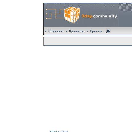
•
Главная
•
Правила
•
Трекер