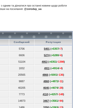
е з одним та дізнатися про останні новини щодо роботи
нувши на посилання:
@zeroday_ua
Сообщений
Репутация
5706
5401
(
+5357
/
-7
)
6606
5274
(
+5280
/
-6
)
51104
4953
(
+6351
/
-1398
)
1832
4911
(
+4914
/
-4
)
20565
4866
(
+5001
/
-136
)
9887
4860
(
+4872
/
-11
)
40205
4646
(
+4674
/
-28
)
7773
4110
(
+4257
/
-148
)
14873
3467
(
+3561
/
-94
)
1486
3350
(
+3363
/
-13
)