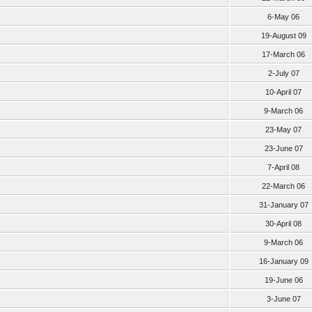
6-May 06
19-August 09
17-March 06
2-July 07
10-April 07
9-March 06
23-May 07
23-June 07
7-April 08
22-March 06
31-January 07
30-April 08
9-March 06
16-January 09
19-June 06
3-June 07