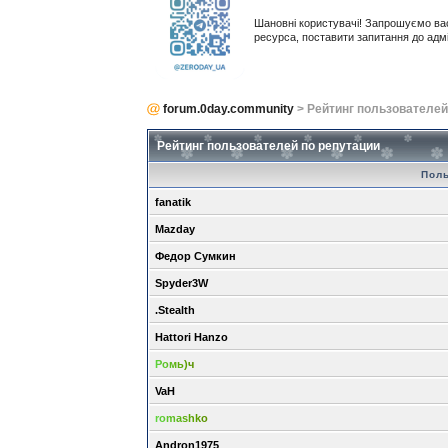
Шановні користувачі! Запрошуємо ва
ресурса, поставити запитання до адм
forum.0day.community
> Рейтинг пользователей
Рейтинг пользователей по репутации
Пол
fanatik
Mazday
Федор Сумкин
Spyder3W
.Stealth
Hattori Hanzo
Ромь)ч
VaH
romashko
Andron1975