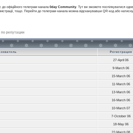
с до офіційного телеграм-канала
0day Community
. Тут ви зможете поспілкуватися одн
іністрації, тощо. Перейти до телеграм-канала можна відсканувавши QR-код або натис
 по репутации
ьзователь
Регистрация
27-April 06
9-March 06
15-March 06
11-March 06
13-March 06
16-March 06
10-March 07
7-October 06
18-May 06
22-March 08