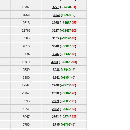
10866
3273
(
+3284
/
-11
)
31331
3253
(
+3258
/
-5
)
2613
3168
(
+3193
/
-25
)
21781
3127
(
+3147
/
-20
)
3365
3102
(
+3119
/
-18
)
4816
3048
(
+3081
/
-30
)
3734
3046
(
+3064
/
-18
)
15071
3038
(
+3285
/
-248
)
2539
3038
(
+3040
/
-2
)
2900
2942
(
+2954
/
-8
)
12560
2940
(
+2970
/
-30
)
23849
2928
(
+3004
/
-76
)
3596
2889
(
+2685
/
-15
)
25235
2882
(
+2965
/
-83
)
3947
2861
(
+2874
/
-14
)
3793
2795
(
+2797
/
-3
)