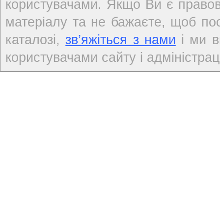
користувачами. Якщо Ви є правов
матеріалу та не бажаєте, щоб по
каталозі,
зв’яжіться з нами
і ми в
користувачами сайту і адміністраці