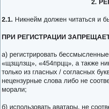
2. Р
2.1.
Никнейм должен читаться и б
ПРИ РЕГИСТРАЦИИ ЗАПРЕЩАЕ
а) регистрировать бессмысленные н
«щзщлзщ», «454прцц», а также ни
только из гласных / согласных бук
нецензурные слова либо не соот
морали;
б) использовать аватары, не соо