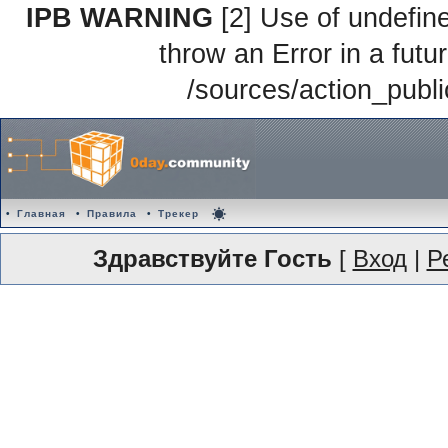
IPB WARNING
[2] Use of undefine
throw an Error in a futu
/sources/action_publ
•
Главная
•
Правила
•
Трекер
Здравствуйте Гость
[
Вход
|
Р