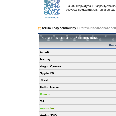
Шановні користувачі! Запрошуємо ва
ресурса, поставити запитання до адм
forum.0day.community
> Рейтинг пользователей
Рейтинг пользователей по репутации
Пол
fanatik
Mazday
Федор Сумкин
Spyder3W
.Stealth
Hattori Hanzo
Ромь)ч
VaH
romashko
Andron1975