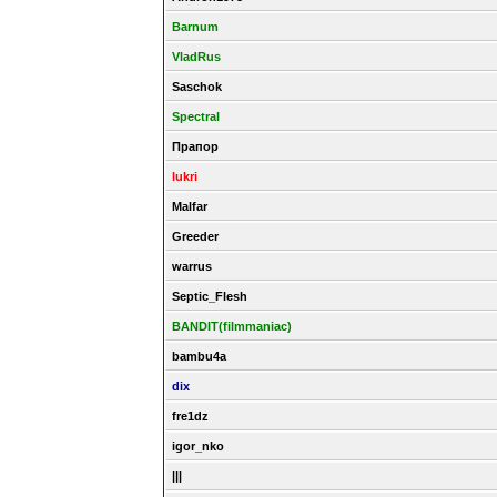
Barnum
VladRus
Saschok
Spectral
Прапор
lukri
Malfar
Greeder
warrus
Septic_Flesh
BANDIT(filmmaniac)
bambu4a
dix
fre1dz
igor_nko
|||