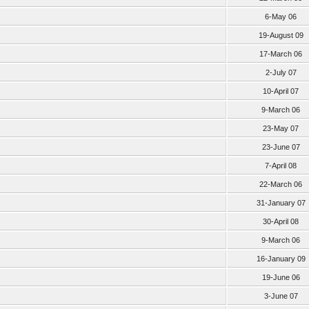
6-May 06
19-August 09
17-March 06
2-July 07
10-April 07
9-March 06
23-May 07
23-June 07
7-April 08
22-March 06
31-January 07
30-April 08
9-March 06
16-January 09
19-June 06
3-June 07