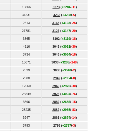
10866
3273
(
+3284
/
-11
)
31331
3253
(
+3258
/
-5
)
2613
3168
(
+3193
/
-25
)
21781
3127
(
+3147
/
-20
)
3365
3102
(
+3119
/
-18
)
4816
3048
(
+3081
/
-30
)
3734
3046
(
+3064
/
-18
)
15071
3038
(
+3285
/
-248
)
2539
3038
(
+3040
/
-2
)
2900
2942
(
+2954
/
-8
)
12560
2940
(
+2970
/
-30
)
23849
2928
(
+3004
/
-76
)
3596
2889
(
+2685
/
-15
)
25235
2882
(
+2965
/
-83
)
3947
2861
(
+2874
/
-14
)
3793
2795
(
+2797
/
-3
)