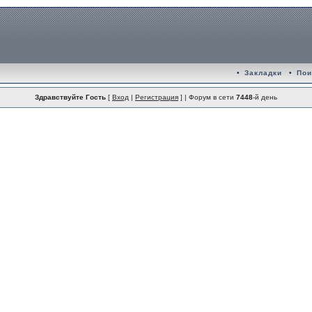
•
Закладки
•
Пои
Здравствуйте Гость
[
Вход
|
Регистрация
] | Форум в сети
7448
-й день