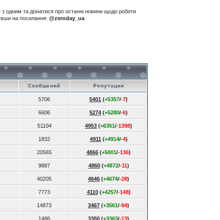
е з одним та дізнатися про останні новини щодо роботи
нувши на посилання:
@zeroday_ua
Сообщений
Репутация
5706
5401
(
+5357
/
-7
)
6606
5274
(
+5280
/
-6
)
51104
4953
(
+6351
/
-1398
)
1832
4911
(
+4914
/
-4
)
20565
4866
(
+5001
/
-136
)
9887
4860
(
+4872
/
-11
)
40205
4646
(
+4674
/
-28
)
7773
4110
(
+4257
/
-148
)
14873
3467
(
+3561
/
-94
)
1486
3350
(
+3363
/
-13
)