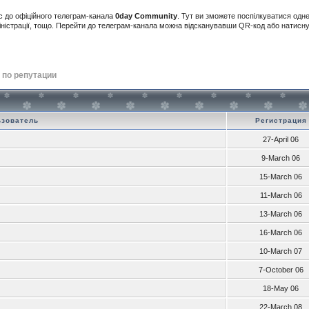
с до офіційного телеграм-канала
0day Community
. Тут ви зможете поспілкуватися одн
іністрації, тощо. Перейти до телеграм-канала можна відсканувавши QR-код або натис
 по репутации
ьзователь
Регистрация
27-April 06
9-March 06
15-March 06
11-March 06
13-March 06
16-March 06
10-March 07
7-October 06
18-May 06
22-March 08