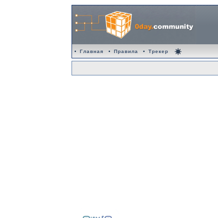
•
Главная
•
Правила
•
Трекер