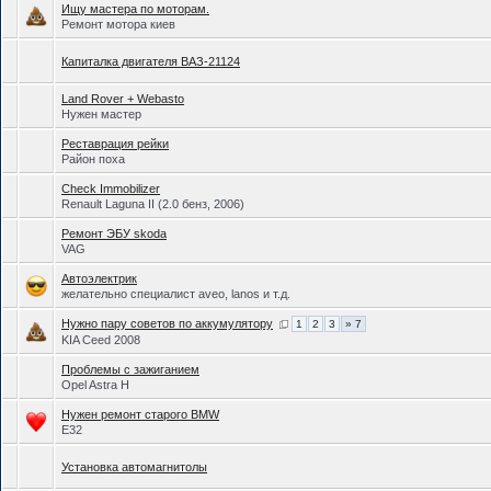
Ищу мастера по моторам.
Ремонт мотора киев
Капиталка двигателя ВАЗ-21124
Land Rover + Webasto
Нужен мастер
Реставрация рейки
Район поха
Check Immobilizer
Renault Laguna II (2.0 бенз, 2006)
Ремонт ЭБУ skoda
VAG
Автоэлектрик
желательно специалист aveo, lanos и т.д.
Нужно пару советов по аккумулятору
1
2
3
» 7
KIA Ceed 2008
Проблемы с зажиганием
Opel Astra H
Нужен ремонт старого BMW
Е32
Установка автомагнитолы