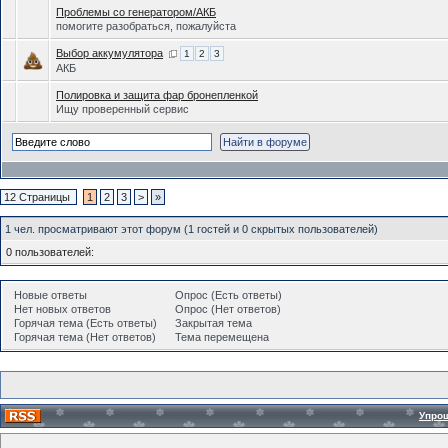
Проблемы со генератором/АКБ
помогите разобраться, пожалуйста
Выбор аккумулятора
1
2
3
АКБ
Полировка и защита фар бронепленкой
Ищу проверенный сервис
12 Страницы
1
2
3
>
»
1 чел. просматривают этот форум (1 гостей и 0 скрытых пользователей)
0 пользователей:
Новые ответы
Опрос (Есть ответы)
Нет новых ответов
Опрос (Нет ответов)
Горячая тема (Есть ответы)
Закрытая тема
Горячая тема (Нет ответов)
Тема перемещена
Упро