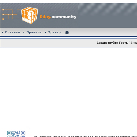
•
Главная
•
Правила
•
Трекер
Здравствуйте Гость
[
Вхо