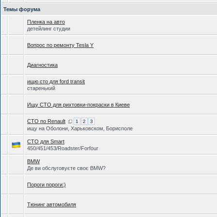
Темы форума
Пленка на авто
детейлинг студии
Вопрос по ремонту Tesla Y
Диагностика
ищю сто для ford transit
старенький
Ищу СТО для рихтовки-покраски в Киеве
СТО по Renault
1
2
3
ищу на Оболони, Харьковском, Борисполе
СТО для Smart
450/451/453/Roadster/Forfour
BMW
Де ви обслуговуєте своє BMW?
Пороги пороги:)
Тюнинг автомобиля