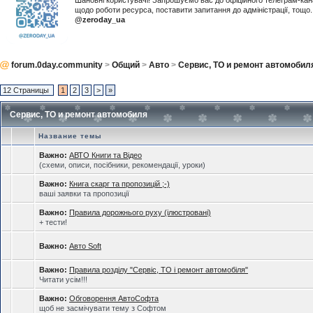
Шановні користувачі! Запрошуємо вас до офіційного телеграм-ка
щодо роботи ресурса, поставити запитання до адміністрації, тощ
@zeroday_ua
forum.0day.community
>
Общий
>
Авто
>
Сервис, ТО и ремонт автомобил
12 Страницы
1
2
3
>
»
Сервис, ТО и ремонт автомобиля
Название темы
Важно:
АВТО Книги та Відео
(схеми, описи, посібники, рекомендації, уроки)
Важно:
Книга скарг та пропозицій ;-)
ваші заявки та пропозиції
Важно:
Правила дорожнього руху (ілюстровані)
+ тести!
Важно:
Авто Soft
Важно:
Правила розділу "Сервіс, ТО і ремонт автомобіля"
Читати усім!!!
Важно:
Обговорення АвтоСофта
щоб не засмічувати тему з Софтом