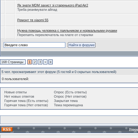
Як знати MDM захист зі старенького iPad Air2
Треба реанімувати айпад
Ремонт тв xiaomi 55
Нужна помощь человека с паяльником и нормальными руками
Перепаять переключатель на плате от стиралки
168 Страницы
1
2
3
>
»
5 чел. просматривают этот форум (5 гостей и 0 скрытых пользователей)
0 пользователей:
Новые ответы
Опрос (Есть ответы)
Нет новых ответов
Опрос (Нет ответов)
Горячая тема (Есть ответы)
Закрытая тема
Горячая тема (Нет ответов)
Тема перемещена
Упро