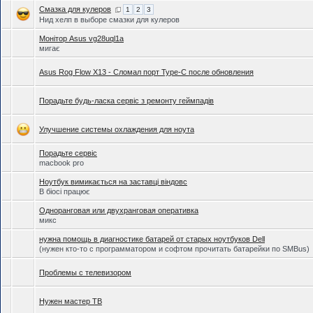
Смазка для кулеров
1
2
3
Нид хелп в выборе смазки для кулеров
Монітор Asus vg28uql1a
мигає
Asus Rog Flow X13 - Cломал порт Type-C после обновления
Порадьте будь-ласка сервіс з ремонту геймпадів
Улучшение системы охлаждения для ноута
Порадьте сервіс
macbook pro
Ноутбук вимикається на заставці віндовс
В біосі працює
Одноранговая или двухранговая оперативка
микс
нужна помощь в диагностике батарей от старых ноутбуков Dell
(нужен кто-то с программатором и софтом прочитать батарейки по SMBus)
Проблемы с телевизором
Нужен мастер ТВ