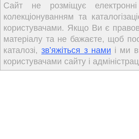
Сайт не розміщує електронні
колекціонуванням та каталогіза
користувачами. Якщо Ви є правов
матеріалу та не бажаєте, щоб по
каталозі,
зв’яжіться з нами
і ми в
користувачами сайту і адміністраці