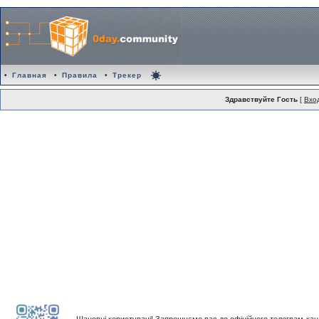
•
Главная
•
Правила
•
Трекер
Здравствуйте Гость
[
Вхо