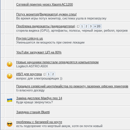
Сетевой принтер чеоез Xiaomi AC1200
Потух монитор(Видеокарта),нужен спец!
Во время игры потух монитор, система ушла в перезагрузку
Проблема видеокарты (видеоадаптера)
1
2
3
» 20
сгорела видяха (GPU), артефакты, полосы, черный экран, реболл, прогрев
Роутер Linksys us
Уменьшится ли мощность при смене локации
YouTube загружает ЦП на 80%
Новые наушники перестали определятся компьютером
Logitech ASTRO A50X
ИБП для роутера
1
2
вопрос для электрошарящих ))
Порадьте сервісний центр/майстра по ремонту лазерних офісних принтерів
Із власного досвіду
Заміна дисплею Макбук про 14
Куди краще звернутись?
Зарядна станція Bluetti
проблемы с батареей на ноуте
есть подозрение что мертвый аккум, хотя он почти новый