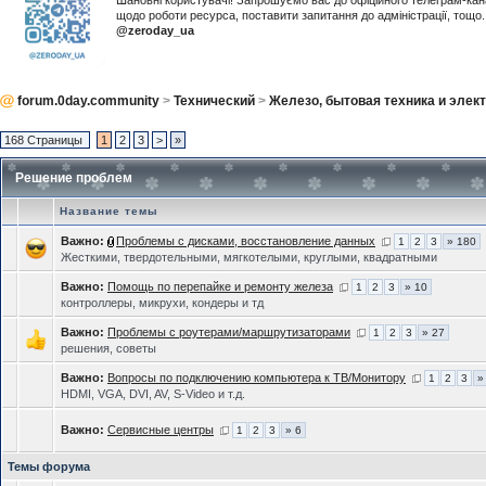
Шановні користувачі! Запрошуємо вас до офіційного телеграм-ка
щодо роботи ресурса, поставити запитання до адміністрації, тощ
@zeroday_ua
forum.0day.community
>
Технический
>
Железо, бытовая техника и элек
168 Страницы
1
2
3
>
»
Решение проблем
Название темы
Важно:
Проблемы с дисками, восстановление данных
1
2
3
» 180
Жесткими, твердотельными, мягкотелыми, круглыми, квадратными
Важно:
Помощь по перепайке и ремонту железа
1
2
3
» 10
контроллеры, микрухи, кондеры и тд
Важно:
Проблемы с роутерами/маршрутизаторами
1
2
3
» 27
решения, советы
Важно:
Вопросы по подключению компьютера к TВ/Монитору
1
2
3
»
HDMI, VGA, DVI, AV, S-Video и т.д.
Важно:
Сервисные центры
1
2
3
» 6
Темы форума