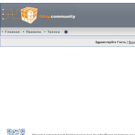
•
Главная
•
Правила
•
Трекер
Здравствуйте Гость
[
Вхо