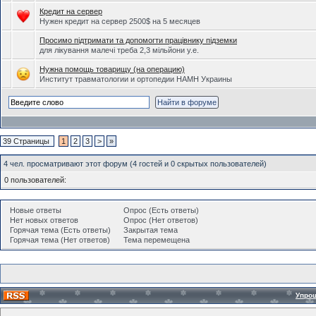
Кредит на сервер
Нужен кредит на сервер 2500$ на 5 месяцев
Просимо підтримати та допомогти працівнику підземки
для лікування малечі треба 2,3 мільйони у.е.
Нужна помощь товарищу (на операцию)
Институт травматологии и ортопедии НАМН Украины
39 Страницы
1
2
3
>
»
4 чел. просматривают этот форум (4 гостей и 0 скрытых пользователей)
0 пользователей:
Новые ответы
Опрос (Есть ответы)
Нет новых ответов
Опрос (Нет ответов)
Горячая тема (Есть ответы)
Закрытая тема
Горячая тема (Нет ответов)
Тема перемещена
Упро