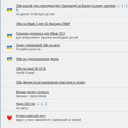
Збір коштів для спецпідрозділу Нацгвардії на Бахмутському напрямі
1
2
5
на дрони та батареї до них
Збір на Мавік 3 для 32 бригади ОМБР
Грошова допомога для бійців ЗСУ
для оперативної закупки необхідних речей
Знову терміновий збір на авто
Потрібні репости...
Збір на удосконалення дрона
Збір на рації 35 ОСБ
треба 4 рації
Збір дівчині на встановлення пластини в голову
Віддам дитячу коляску
люлька + прогулянка
Надо 100 грв
1
2
на карту
Нужен рабочий ноут
вдруг у кого завалялся старенький но живой