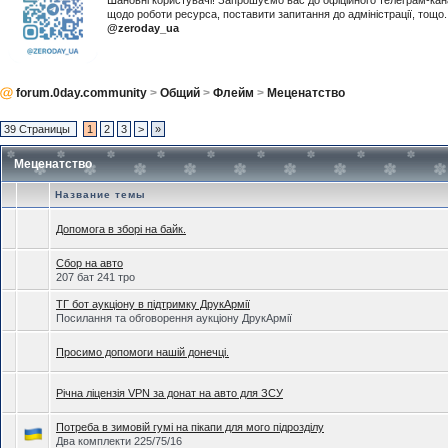
Шановні користувачі! Запрошуємо вас до офіційного телеграм-ка
щодо роботи ресурса, поставити запитання до адміністрації, тощ
@zeroday_ua
forum.0day.community
>
Общий
>
Флейм
>
Меценатство
39 Страницы
1
2
3
>
»
Меценатство
Название темы
Допомога в зборі на байк.
Сбор на авто
207 бат 241 тро
ТГ бот аукціону в підтримку ДрукАрмії
Посилання та обговорення аукціону ДрукАрмії
Просимо допомоги нашій донечці.
Річна ліцензія VPN за донат на авто для ЗСУ
Потреба в зимовій гумі на пікапи для мого підрозділу
Два комплекти 225/75/16