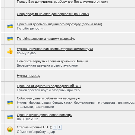
Прошу Вас долучитись до збору для 5го штурмового полку
Сбор средств на авто для перевозки ранненых
Прохання допомоги від нашого підрозділу (збір на авто)
Потрібні репости...
Потрібна допомога нашому підрозділу
Нужна ненужная вам компьютерная комплектуха
приму в дар
Помогите вернуть человека домой из Польши
Беременная девушка и сын с аутизмом
Нужна помощь
Просьба от одного из подразделений ЗСУ
Нужен простой ноут и лазерный принтер
Собираем деньги ребятам на передовую
Нужны: форма, рации, берцы, каски, бронежилеты, тепловизоры, плитоноски
спальники, наколенники
Срочно нужна финансовая помощь
До 06.02.2022
Старые игровые CD
1
2
Обменяю \ прийму в дар