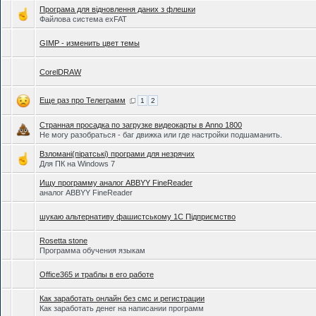
Програма для відновлення даних з флешки
Файлова система exFAT
GIMP - изменить цвет темы
CorelDRAW
Еще раз про Телеграмм
1
2
Странная просадка по загрузке видеокарты в Anno 1800
Не могу разобраться - баг движка или где настройки подшаманить.
Взломані(піратські) програми для незрячих
Для ПК на Windows 7
Ищу программу аналог ABBYY FineReader
аналог ABBYY FineReader
шукаю альтернативу фашистському 1С Підприємство
Rosetta stone
Программа обучения языкам
Office365 и траблы в его работе
Как заработать онлайн без смс и регистрации
Как заработать денег на написании программ