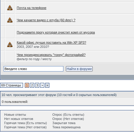
Почта на телефоне
Чем качаете видео с ютуба (60 фпс) ?
Подскажите прогу которая очистит комп от мусора
Какой офис лучше поставить на Win XP SP3?
2003, 2007 или 2010?
Чем проиндексировать "тонну" фотографий?
фильтр по году / месту
69 Страницы
1
2
3
>
»
10 чел. просматривают этот форум (10 гостей и 0 скрытых пользователей)
0 пользователей:
Новые ответы
Опрос (Есть ответы)
Нет новых ответов
Опрос (Нет ответов)
Горячая тема (Есть ответы)
Закрытая тема
Горячая тема (Нет ответов)
Тема перемещена