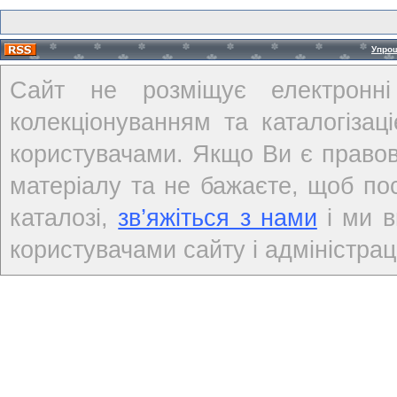
Упро
Сайт не розміщує електронні
колекціонуванням та каталогіза
користувачами. Якщо Ви є правов
матеріалу та не бажаєте, щоб по
каталозі,
зв’яжіться з нами
і ми в
користувачами сайту і адміністраці