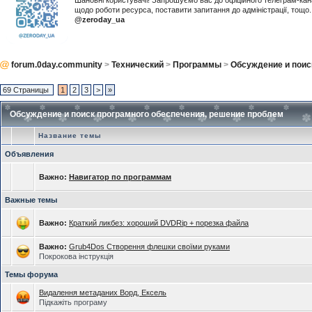
Шановні користувачі! Запрошуємо вас до офіційного телеграм-ка
щодо роботи ресурса, поставити запитання до адміністрації, тощ
@zeroday_ua
forum.0day.community
>
Технический
>
Программы
>
Обсуждение и поис
69 Страницы
1
2
3
>
»
Обсуждение и поиск програмного обеспечения, решение проблем
Название темы
Объявления
Важно:
Навигатор по программам
Важные темы
Важно:
Краткий ликбез: хороший DVDRip + порезка файла
Важно:
Grub4Dos Створення флешки своїми руками
Покрокова інструкція
Темы форума
Видалення метаданих Ворд, Ексель
Підкажіть програму