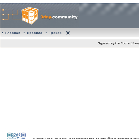
•
Главная
•
Правила
•
Трекер
Здравствуйте Гость
[
Вхо