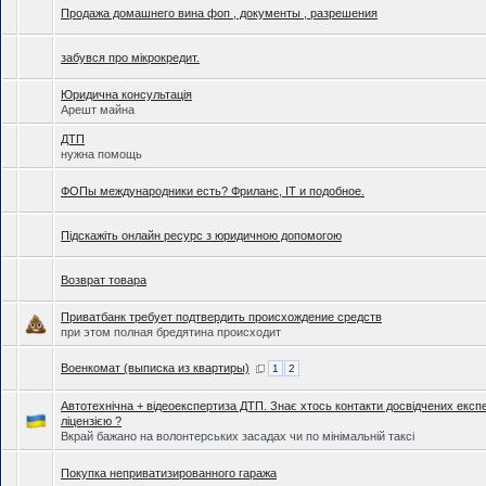
Продажа домашнего вина фоп , документы , разрешения
забувся про мікрокредит.
Юридична консультація
Арешт майна
ДТП
нужна помощь
ФОПы международники есть? Фриланс, IT и подобное.
Підскажіть онлайн ресурс з юридичною допомогою
Возврат товара
Приватбанк требует подтвердить происхождение средств
при этом полная бредятина происходит
Военкомат (выписка из квартиры)
1
2
Автотехнічна + відеоекспертиза ДТП. Знає хтось контакти досвідчених експе
ліцензією ?
Вкрай бажано на волонтерських засадах чи по мінімальній таксі
Покупка неприватизированного гаража