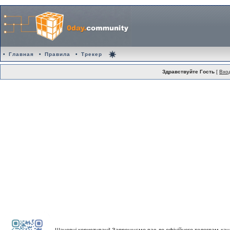
•
Главная
•
Правила
•
Трекер
Здравствуйте Гость
[
Вхо