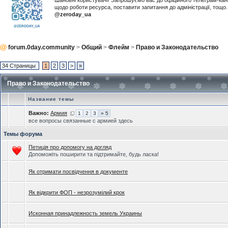
Шановні користувачі! Запрошуємо вас до офіційного телеграм-ка
щодо роботи ресурса, поставити запитання до адміністрації, тощ
@zeroday_ua
forum.0day.community
>
Общий
>
Флейм
>
Право и Законодательство
34 Страницы
1
2
3
>
»
Право и Законодательство
Название темы
Важно:
Армия
1
2
3
» 5
все вопросы связанные с армией здесь
Темы форума
Петиція про допомогу на догляд
Допоможіть поширити та підтримайте, будь ласка!
Як отримати посвідчення в документе
Як відкрити ФОП - незрозумілий крок
Исконная принадлежность земель Украины