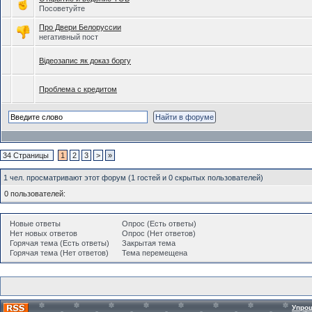
Посоветуйте
Про Двери Белоруссии
негативный пост
Відеозапис як доказ боргу
Проблема с кредитом
34 Страницы
1
2
3
>
»
1 чел. просматривают этот форум (1 гостей и 0 скрытых пользователей)
0 пользователей:
Новые ответы
Опрос (Есть ответы)
Нет новых ответов
Опрос (Нет ответов)
Горячая тема (Есть ответы)
Закрытая тема
Горячая тема (Нет ответов)
Тема перемещена
Упро