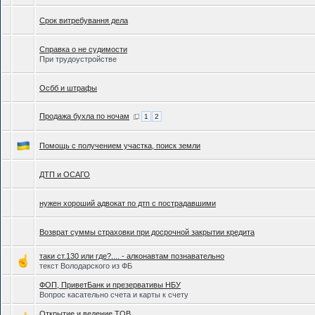
Срок витребування дела
Справка о не судимости
При трудоустройстве
Осбб и штрафы
Продажа бухла по ночам
1
2
Помощь с получением участка, поиск земли
ДТП и ОСАГО
нужен хороший адвокат по дтп с пострадавшими
Возврат суммы страховки при досрочной закрытии кредита
таки ст.130 или где?.... - алконавтам познавательно
текст Володарского из ФБ
ФОП, ПриветБанк и презервативы НБУ
Вопрос касательно счета и карты к счету
Открытие и ведение ТОВ