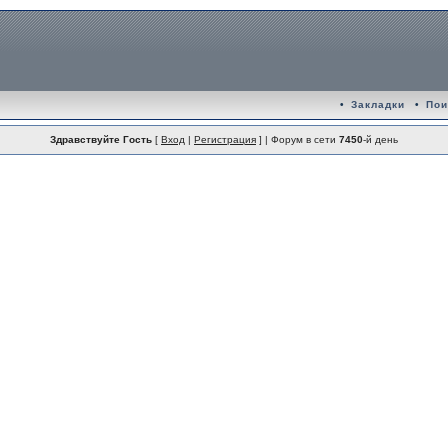
•
Закладки
•
Пои
Здравствуйте Гость
[
Вход
|
Регистрация
] | Форум в сети
7450
-й день