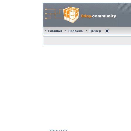
•
Главная
•
Правила
•
Трекер