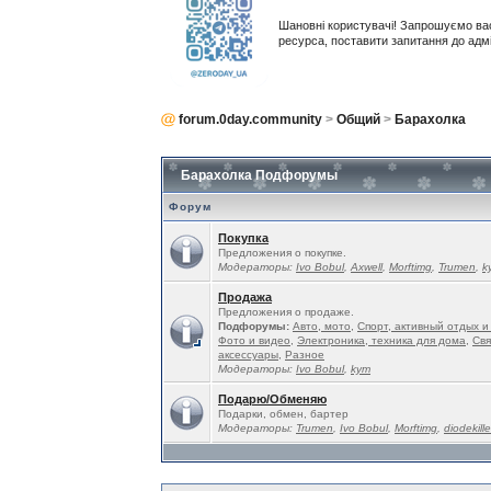
Шановні користувачі! Запрошуємо ва
ресурса, поставити запитання до адм
forum.0day.community
>
Общий
>
Барахолка
Барахолка Подфорумы
Форум
Покупка
Предложения о покупке.
Модераторы:
Ivo Bobul
,
Ахwell
,
Morftimg
,
Trumen
,
k
Продажа
Предложения о продаже.
Подфорумы:
Авто, мото
,
Спорт, активный отдых и
Фото и видео
,
Электроника, техника для дома
,
Свя
аксессуары
,
Разное
Модераторы:
Ivo Bobul
,
kym
Подарю/Обменяю
Подарки, обмен, бартер
Модераторы:
Trumen
,
Ivo Bobul
,
Morftimg
,
diodekille