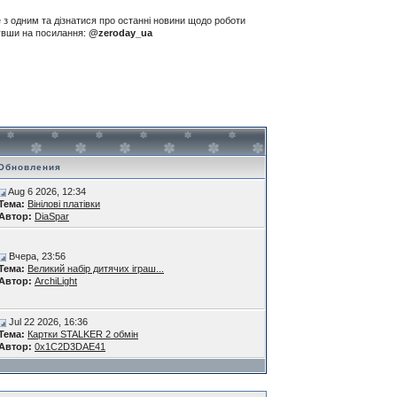
е з одним та дізнатися про останні новини щодо роботи
нувши на посилання:
@zeroday_ua
Обновления
Aug 6 2026, 12:34
Тема:
Вінілові платівки
Автор:
DiaSpar
Вчера, 23:56
Тема:
Великий набір дитячих іграш...
Автор:
ArchiLight
Jul 22 2026, 16:36
Тема:
Картки STALKER 2 обмін
Автор:
0x1C2D3DAE41