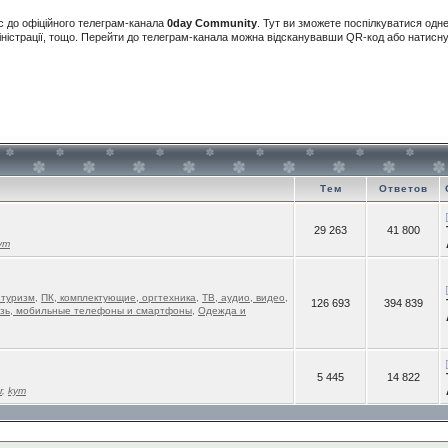
с до офіційного телеграм-канала
0day Community
. Тут ви зможете поспілкуватися одн
іністрації, тощо. Перейти до телеграм-канала можна відсканувавши QR-код або натис
Тем
Ответов
29 263
41 800
ym
 туризм
,
ПК, комплектующие, оргтехника
,
ТВ, аудио, видео
,
126 693
394 839
зь, мобильные телефоны и смартфоны
,
Одежда и
5 445
14 822
r
,
kym