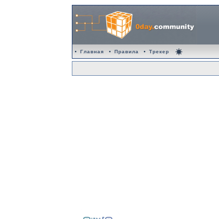
•
Главная
•
Правила
•
Трекер