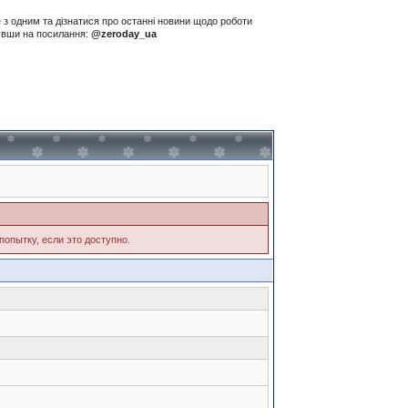
е з одним та дізнатися про останні новини щодо роботи
нувши на посилання:
@zeroday_ua
попытку, если это доступно.