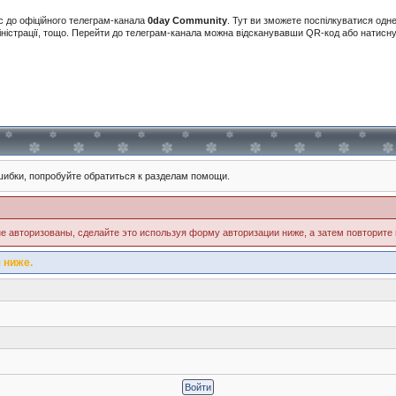
с до офіційного телеграм-канала
0day Community
. Тут ви зможете поспілкуватися одн
іністрації, тощо. Перейти до телеграм-канала можна відсканувавши QR-код або натис
ибки, попробуйте обратиться к разделам помощи.
е авторизованы, сделайте это используя форму авторизации ниже, а затем повторите 
 ниже.