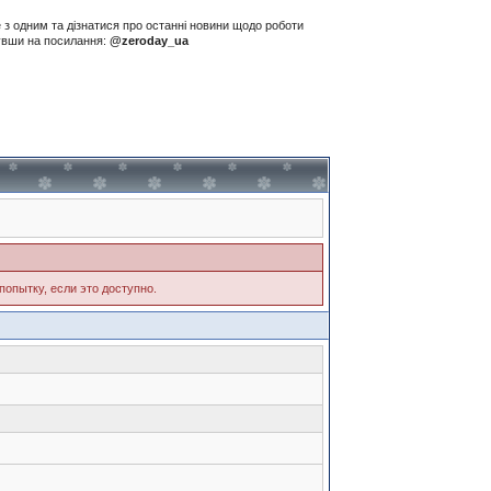
е з одним та дізнатися про останні новини щодо роботи
нувши на посилання:
@zeroday_ua
попытку, если это доступно.