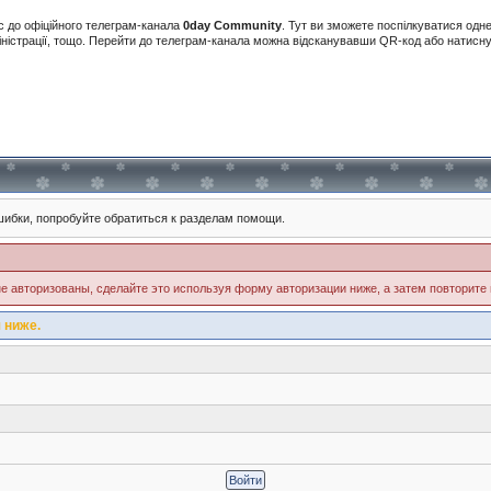
с до офіційного телеграм-канала
0day Community
. Тут ви зможете поспілкуватися одн
іністрації, тощо. Перейти до телеграм-канала можна відсканувавши QR-код або натис
ибки, попробуйте обратиться к разделам помощи.
е авторизованы, сделайте это используя форму авторизации ниже, а затем повторите 
 ниже.