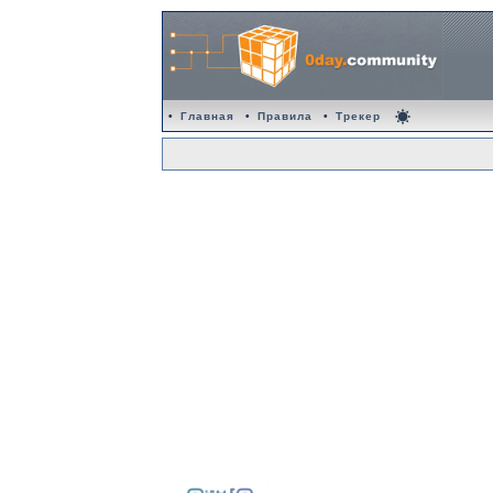
•
Главная
•
Правила
•
Трекер