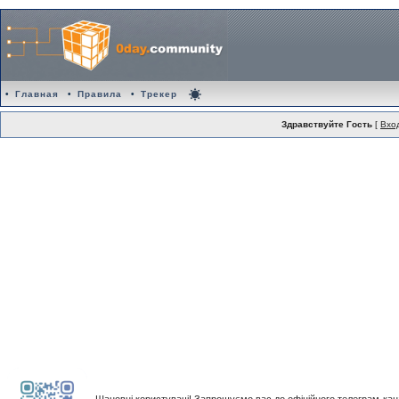
•
Главная
•
Правила
•
Трекер
Здравствуйте Гость
[
Вхо