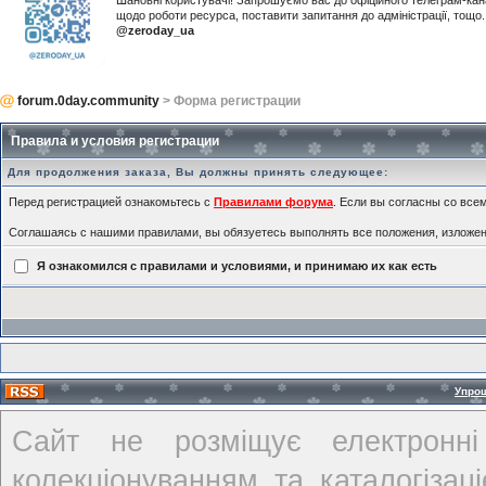
Шановні користувачі! Запрошуємо вас до офіційного телеграм-ка
щодо роботи ресурса, поставити запитання до адміністрації, тощ
@zeroday_ua
forum.0day.community
> Форма регистрации
Правила и условия регистрации
Для продолжения заказа, Вы должны принять следующее:
Перед регистрацией ознакомьтесь с
Правилами форума
. Если вы согласны со всем
Соглашаясь с нашими правилами, вы обязуетесь выполнять все положения, изложе
Я ознакомился с правилами и условиями, и принимаю их как есть
Упро
Сайт не розміщує електронні
колекціонуванням та каталогіза