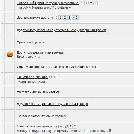
Новорічний Фріліч на трекері активовано!
1
2
3
Новорічні інвайти для АПу рейтингу.
Востановление доступа
1
2
3
» 5
Додати мову озвучки / субтитрів в назву роздачі на трекері
Фрилич на трекере
Доступ до аккаунту на трекері
Втрата доступу
Ищу “Автостопом по галактике” на украинском языке
Не качает с трекера
1
2
пишет поиск пиров
Не могу зарегистрироватся
Додано клієнти для завантажування на трекері
Не можу залогінитись на трекер
С наступающим новым годом!
1
2
В тему заходи - заявку оформляй - инвайт на трекер получай