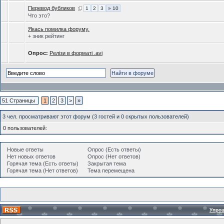
Перевод бубликов
1
2
3
» 10
Что это?
Якась помилка форуму.
+ зник рейтинг
Опрос:
Релізи в форматі .avi
51 Страницы
1
2
3
>
»
3 чел. просматривают этот форум (3 гостей и 0 скрытых пользователей)
0 пользователей:
Новые ответы
Опрос (Есть ответы)
Нет новых ответов
Опрос (Нет ответов)
Горячая тема (Есть ответы)
Закрытая тема
Горячая тема (Нет ответов)
Тема перемещена
Упро