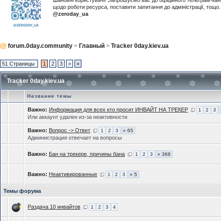
Шановні користувачі! Запрошуємо вас до офіційного телеграм-ка
щодо роботи ресурса, поставити запитання до адміністрації, тощ
@zeroday_ua
forum.0day.community
>
Главный
>
Tracker 0day.kiev.ua
51 Страницы
1
2
3
>
»
Tracker 0day.kiev.ua
Название темы
Важно:
Информация для всех кто просит ИНВАЙТ НА ТРЕКЕР
1
2
3
Или аккаунт удален из-за неактивности
Важно:
Вопрос -> Ответ
1
2
3
» 65
Администрация отвечает на вопросы
Важно:
Бан на трекере, причины бана
1
2
3
» 368
Важно:
Неактивированные
1
2
3
» 5
Темы форума
Раздача 10 инвайтов
1
2
3
4