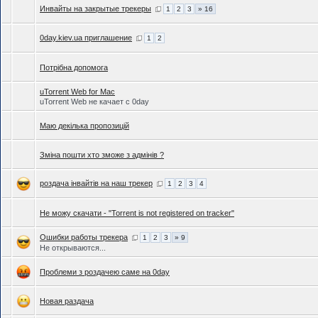
Инвайты на закрытые трекеры
1
2
3
» 16
0day.kiev.ua приглашение
1
2
Потрібна допомога
uTorrent Web for Mac
uTorrent Web не качает с 0day
Маю декілька пропозицій
Зміна пошти хто зможе з адмінів ?
роздача інвайтів на наш трекер
1
2
3
4
Не можу скачати - "Torrent is not registered on tracker"
Ошибки работы трекера
1
2
3
» 9
Не открываются...
Проблеми з роздачею саме на 0day
Новая раздача