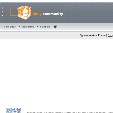
•
Главная
•
Правила
•
Трекер
Здравствуйте Гость
[
Вхо