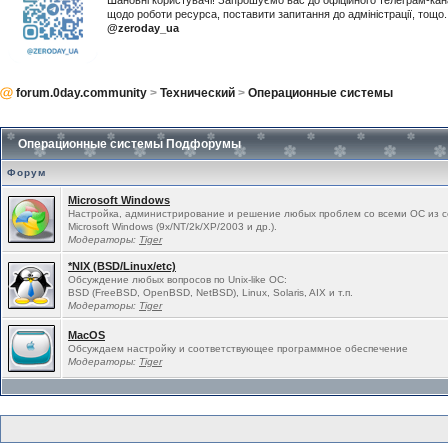
Шановні користувачі! Запрошуємо вас до офіційного телеграм-ка
щодо роботи ресурса, поставити запитання до адміністрації, тощ
@zeroday_ua
forum.0day.community
>
Технический
>
Операционные системы
Операционные системы Подфорумы
Форум
Microsoft Windows
Настройка, администрирование и решение любых проблем cо всеми ОС из 
Microsoft Windows (9x/NT/2k/XP/2003 и др.).
Модераторы:
Tiger
*NIX (BSD/Linux/etc)
Обсуждение любых вопросов по Unix-like ОС:
BSD (FreeBSD, OpenBSD, NetBSD), Linux, Solaris, AIX и т.п.
Модераторы:
Tiger
MacOS
Обсуждаем настройку и соответствующее программное обеспечение
Модераторы:
Tiger