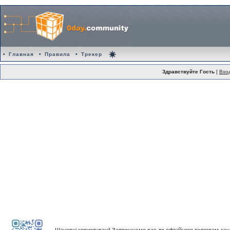
•
Главная
•
Правила
•
Трекер
Здравствуйте Гость
[
Вхо