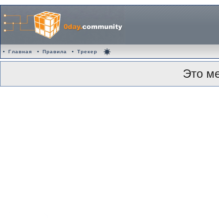
•
Главная
•
Правила
•
Трекер
Это м