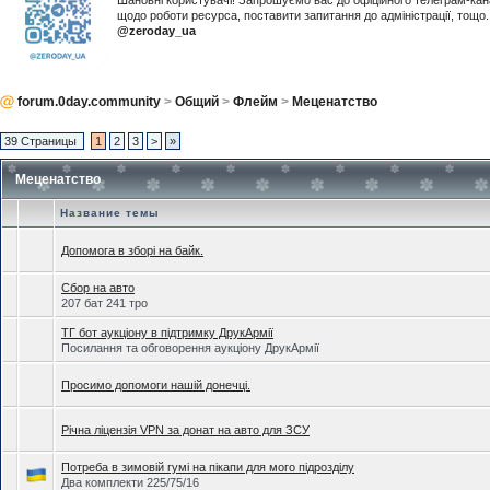
Шановні користувачі! Запрошуємо вас до офіційного телеграм-ка
щодо роботи ресурса, поставити запитання до адміністрації, тощ
@zeroday_ua
forum.0day.community
>
Общий
>
Флейм
>
Меценатство
39 Страницы
1
2
3
>
»
Меценатство
Название темы
Допомога в зборі на байк.
Сбор на авто
207 бат 241 тро
ТГ бот аукціону в підтримку ДрукАрмії
Посилання та обговорення аукціону ДрукАрмії
Просимо допомоги нашій донечці.
Річна ліцензія VPN за донат на авто для ЗСУ
Потреба в зимовій гумі на пікапи для мого підрозділу
Два комплекти 225/75/16