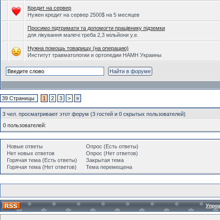
Кредит на сервер
Нужен кредит на сервер 2500$ на 5 месяцев
Просимо підтримати та допомогти працівнику підземки
для лікування малечі треба 2,3 мільйони у.е.
Нужна помощь товарищу (на операцию)
Институт травматологии и ортопедии НАМН Украины
39 Страницы
1
2
3
>
»
3 чел. просматривают этот форум (3 гостей и 0 скрытых пользователей)
0 пользователей:
Новые ответы
Опрос (Есть ответы)
Нет новых ответов
Опрос (Нет ответов)
Горячая тема (Есть ответы)
Закрытая тема
Горячая тема (Нет ответов)
Тема перемещена
Упро