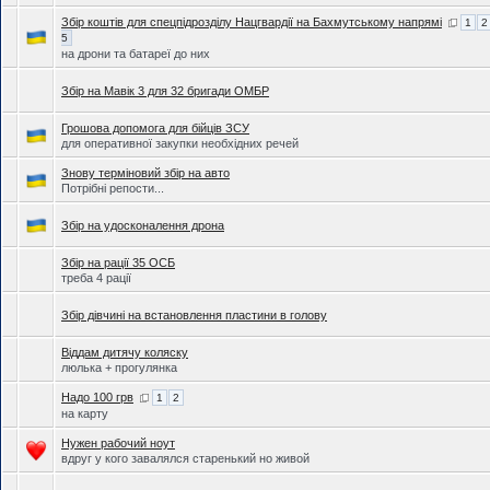
Збір коштів для спецпідрозділу Нацгвардії на Бахмутському напрямі
1
2
5
на дрони та батареї до них
Збір на Мавік 3 для 32 бригади ОМБР
Грошова допомога для бійців ЗСУ
для оперативної закупки необхідних речей
Знову терміновий збір на авто
Потрібні репости...
Збір на удосконалення дрона
Збір на рації 35 ОСБ
треба 4 рації
Збір дівчині на встановлення пластини в голову
Віддам дитячу коляску
люлька + прогулянка
Надо 100 грв
1
2
на карту
Нужен рабочий ноут
вдруг у кого завалялся старенький но живой