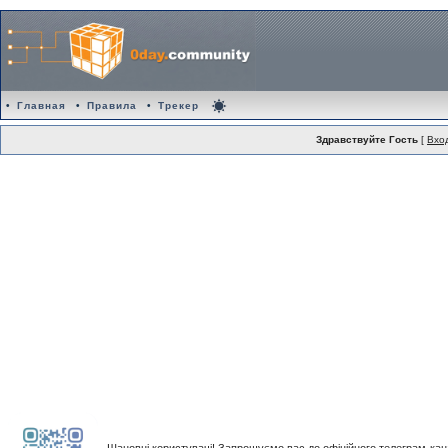
•
Главная
•
Правила
•
Трекер
Здравствуйте Гость
[
Вхо