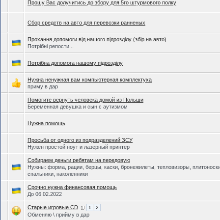
Прошу Вас долучитись до збору для 5го штурмового полку
Сбор средств на авто для перевозки ранненых
Прохання допомоги від нашого підрозділу (збір на авто)
Потрібні репости...
Потрібна допомога нашому підрозділу
Нужна ненужная вам компьютерная комплектуха
приму в дар
Помогите вернуть человека домой из Польши
Беременная девушка и сын с аутизмом
Нужна помощь
Просьба от одного из подразделений ЗСУ
Нужен простой ноут и лазерный принтер
Собираем деньги ребятам на передовую
Нужны: форма, рации, берцы, каски, бронежилеты, тепловизоры, плитоноски
спальники, наколенники
Срочно нужна финансовая помощь
До 06.02.2022
Старые игровые CD
1
2
Обменяю \ прийму в дар