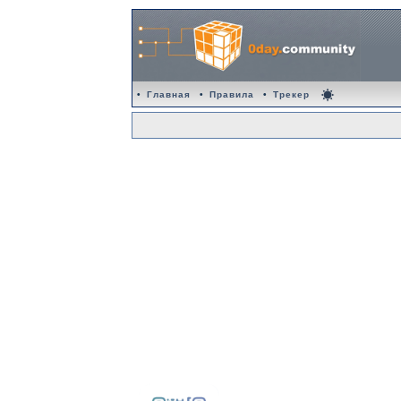
•
Главная
•
Правила
•
Трекер