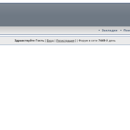
•
Закладки
•
Пои
Здравствуйте Гость
[
Вход
|
Регистрация
] | Форум в сети
7449
-й день