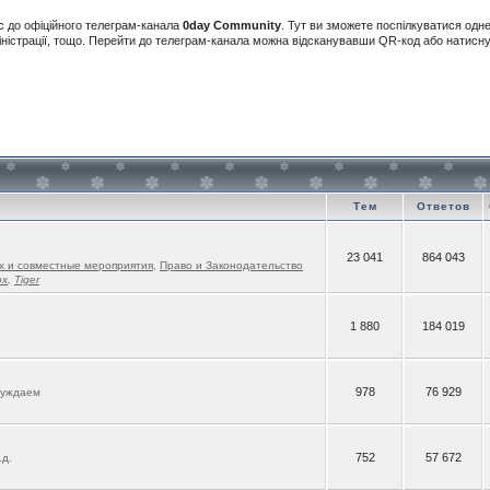
с до офіційного телеграм-канала
0day Community
. Тут ви зможете поспілкуватися одн
іністрації, тощо. Перейти до телеграм-канала можна відсканувавши QR-код або натис
Тем
Ответов
23 041
864 043
х и совместные мероприятия
,
Право и Законодательство
ox
,
Tiger
1 880
184 019
978
76 929
суждаем
752
57 672
.д.