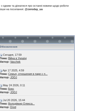
е з одним та дізнатися про останні новини щодо роботи
нувши на посилання:
@zeroday_ua
Обновления
Сегодня, 17:59
Тема:
Війна в Україні
Автор:
Vaschek
Apr 17 2025, 4:59
Тема:
Семья, отношения в паре с п...
Автор:
JDDJ
May 24 2026, 0:11
Тема:
Бокс
Автор:
JDDJ
Jul 20 2026, 15:44
Тема:
Володи́мир Олекса...
Автор:
Dred