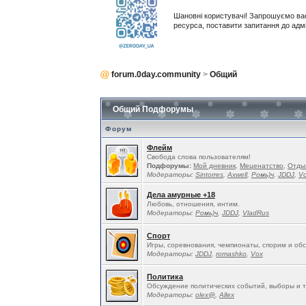
Шановні користувачі! Запрошуємо ва
ресурса, поставити запитання до адм
forum.0day.community
>
Общий
Общий Подфорумы
Форум
Флейм
Свобода слова пользователям!
Подфорумы:
Мой дневник
,
Меценатство
,
Отды
Модераторы:
Sintorres
,
Ахwell
,
Ромь)ч
,
JDDJ
,
V
Дела амурные +18
Любовь, отношения, интим.
Модераторы:
Ромь)ч
,
JDDJ
,
VladRus
Спорт
Игры, соревнования, чемпионаты, спорим и об
Модераторы:
JDDJ
,
romashko
,
Vox
Политика
Обсуждение политических событий, выборы и т
Модераторы:
olex@
,
Allex